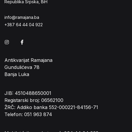
Republika Srpska, BiH
info@ramajana.ba
+387 64 44 04 922
Instagram
Facebook
Antikvarijat Ramajana
Gundulićeva 78
Banja Luka
JIB: 4510488650001
Registarski broj: 06562100
ŽRČ: Addiko banka 552-000221-84156-71
Telefon: 051 963 874