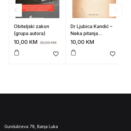
Obiteljski zakon
Dr Ljubica Kandić –
Z
(grupa autora)
Neka pitanja
p
ustavnog razvitka
(
10,00
KM
10,00
KM
2
30,00
KM
države Prvog
p
srpskog ustanka
o
Add to wishlist
Add to 
Gundulićeva 78, Banja Luka