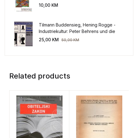
sveta
10,00
KM
Tilmann Buddensieg, Hening Rogge -
Industriekultur: Peter Behrens und die
AEG 1907-1914.
25,00
KM
50,00
KM
Related products