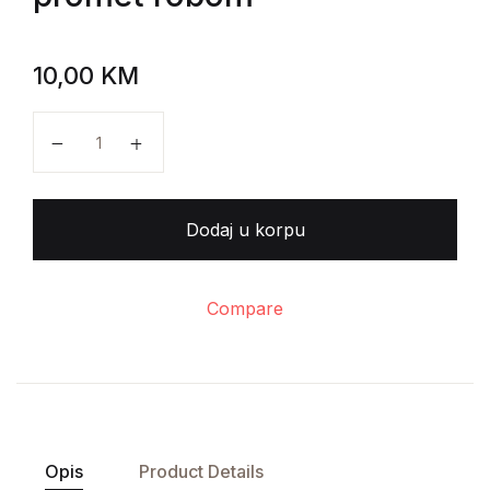
10,00
KM
Vladimir Kapor - Ugovor o kupovini i prodaji robe -
Dodaj u korpu
Compare
Opis
Product Details