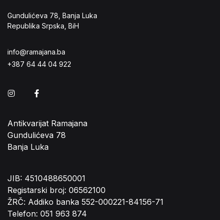
Gundulićeva 78, Banja Luka
Republika Srpska, BiH
info@ramajana.ba
+387 64 44 04 922
Instagram
Facebook
Antikvarijat Ramajana
Gundulićeva 78
Banja Luka
JIB: 4510488650001
Registarski broj: 06562100
ŽRČ: Addiko banka 552-000221-84156-71
Telefon: 051 963 874