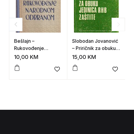
Bešlajn –
Slobodan Jovanović
Z
Rukovođenje
– Priričnik za obuku
z
narodnom odbranom
jedinica radiološko-
10,00
KM
15,00
KM
1
hemijsko-biološke
zaštite
Add to wishlist
Add to 