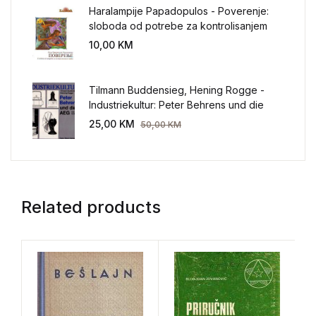
Haralampije Papadopulos - Poverenje:
sloboda od potrebe za kontrolisanjem
sveta
10,00
KM
Tilmann Buddensieg, Hening Rogge -
Industriekultur: Peter Behrens und die
AEG 1907-1914.
25,00
KM
50,00
KM
Related products