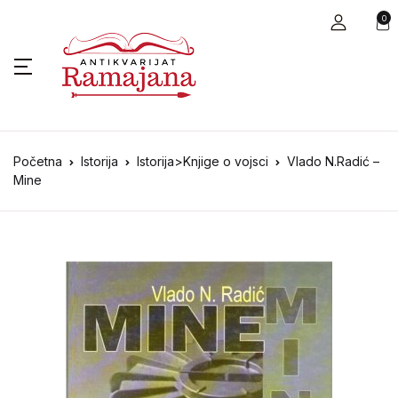
0
Početna
Istorija
Istorija>Knjige o vojsci
Vlado N.Radić –
Mine