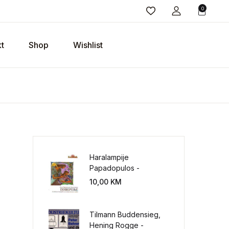
0
t
Shop
Wishlist
Haralampije
Papadopulos -
Poverenje: sloboda od
10,00
KM
potrebe za
kontrolisanjem sveta
Tilmann Buddensieg,
Hening Rogge -