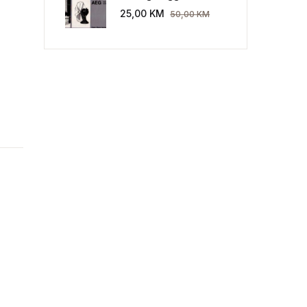
Industriekultur: Peter
25,00
KM
50,00
KM
Behrens und die AEG
1907-1914.