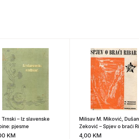
 Trnski – Iz slavenske
Milisav M. Miković, Dušan
bine: pjesme
Zeković – Spjev o braći R
,00
KM
4,00
KM
st
Add to wishlist