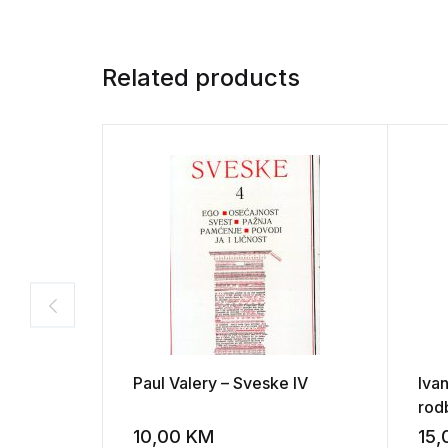
Related products
Paul Valery – Sveske IV
Ivan
rod
10,00
KM
15
Add to wishli