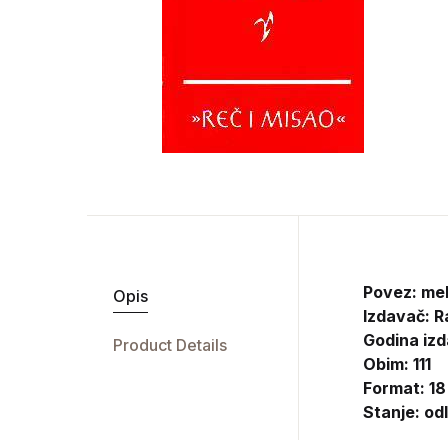
Povez: me
Opis
Izdavač:
R
Godina izd
Product Details
Obim: 111
Format: 18
Stanje: od