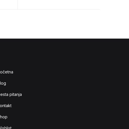
očetna
log
esta pitanja
ontakt
hop
ishlist