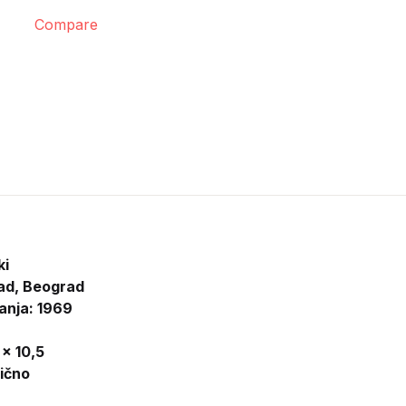
Compare
ki
ad, Beograd
anja: 1969
 x 10,5
lično