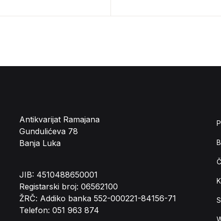
Antikvarijat Ramajana
P
Gundulićeva 78
Banja Luka
B
Č
JIB: 4510488650001
K
Registarski broj: 06562100
ŽRČ: Addiko banka 552-000221-84156-71
S
Telefon: 051 963 874
W