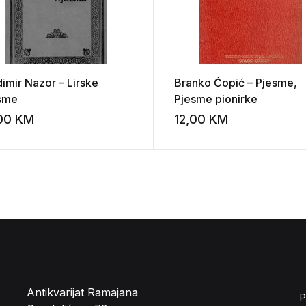
dimir Nazor – Lirske
Branko Ćopić – Pjesme,
sme
Pjesme pionirke
,00
KM
12,00
KM
st
Add to wishlist
Antikvarijat Ramajana
P