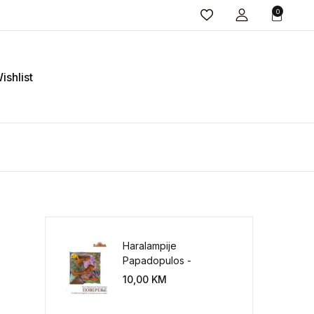
0
ishlist
Haralampije
Papadopulos -
Poverenje: sloboda od
10,00
KM
potrebe za
kontrolisanjem sveta