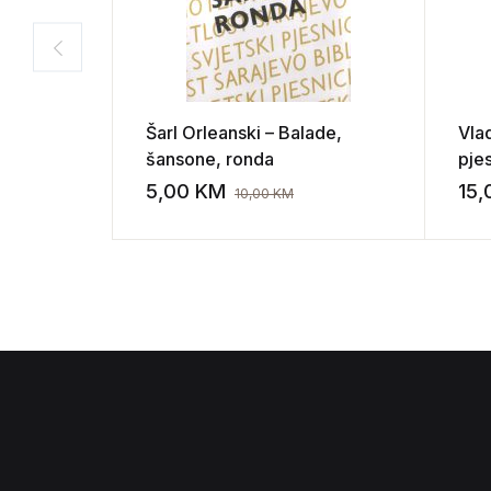
Šarl Orleanski – Balade,
Vla
šansone, ronda
pje
5,00
KM
15
10,00
KM
Add to wishli