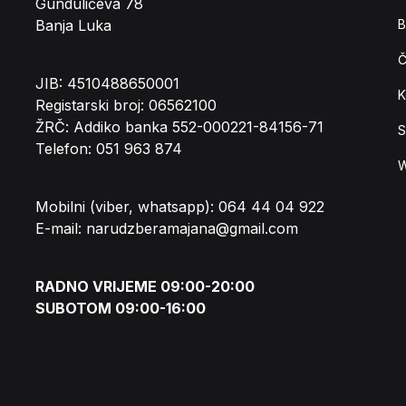
Gundulićeva 78
Banja Luka
B
Č
JIB: 4510488650001
K
Registarski broj: 06562100
ŽRČ: Addiko banka 552-000221-84156-71
S
Telefon: 051 963 874
W
Mobilni (viber, whatsapp): 064 44 04 922
E-mail: narudzberamajana@gmail.com
RADNO VRIJEME 09:00-20:00
SUBOTOM 09:00-16:00