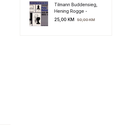
Tilmann Buddensieg,
Hening Rogge -
Industriekultur: Peter
25,00
KM
50,00
KM
Behrens und die AEG
1907-1914.