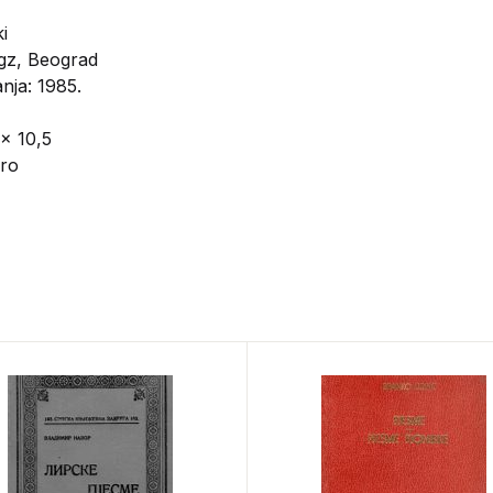
i
gz, Beograd
nja: 1985.
 x 10,5
bro