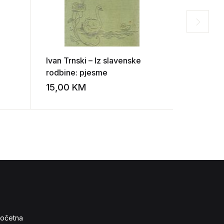
Ivan Trnski – Iz slavenske
Petrarca 
rodbine: pjesme
(izbor iz
15,00
KM
10,00
K
Add to wishlist
Add to wishlist
očetna