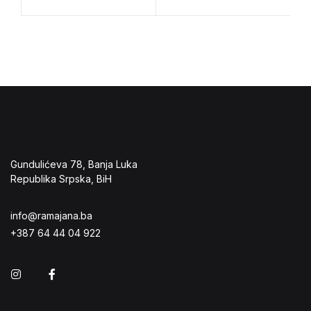
Add to wishlist
Add to 
Gundulićeva 78, Banja Luka
Republika Srpska, BiH
info@ramajana.ba
+387 64 44 04 922
Instagram
Facebook