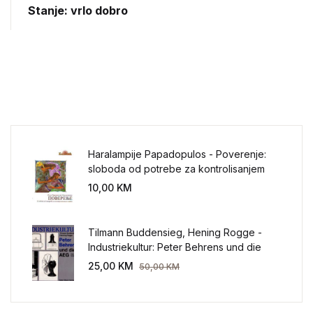
Stanje: vrlo dobro
Haralampije Papadopulos - Poverenje:
sloboda od potrebe za kontrolisanjem
sveta
10,00
KM
Tilmann Buddensieg, Hening Rogge -
Industriekultur: Peter Behrens und die
AEG 1907-1914.
25,00
KM
50,00
KM