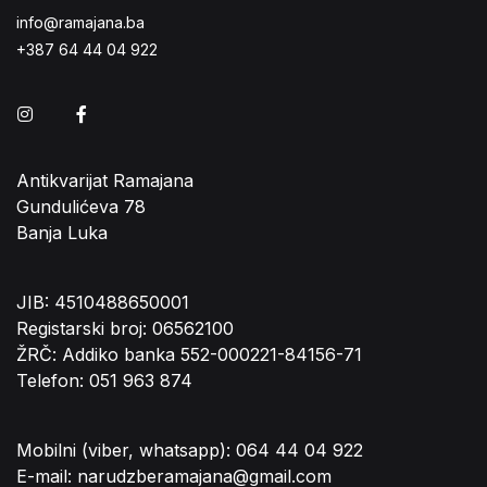
info@ramajana.ba
+387 64 44 04 922
Instagram
Facebook
Antikvarijat Ramajana
Gundulićeva 78
Banja Luka
JIB: 4510488650001
Registarski broj: 06562100
ŽRČ: Addiko banka 552-000221-84156-71
Telefon: 051 963 874
Mobilni (viber, whatsapp): 064 44 04 922
E-mail: narudzberamajana@gmail.com