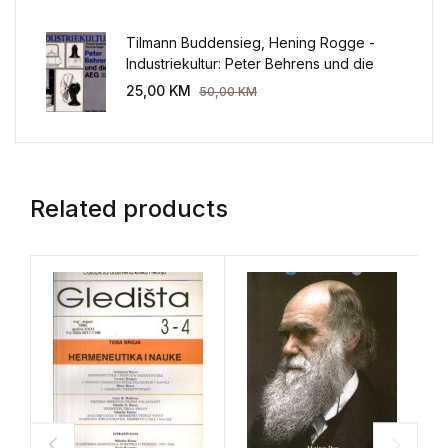
Tilmann Buddensieg, Hening Rogge -
Industriekultur: Peter Behrens und die
AEG 1907-1914.
25,00
KM
50,00
KM
Related products