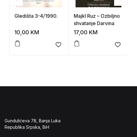
Gledišta 3-4/1990.
Majkl Ruz – Ozbiljno
D
shvatanje Darvina
L
10,00
KM
17,00
KM
1
Add to wishlist
Add to 
Gundulićeva 78, Banja Luka
Republika Srpska, BiH