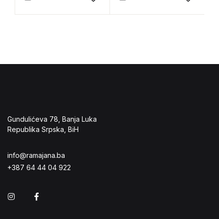
Add to wishlist
Add to 
nervoza
Gundulićeva 78, Banja Luka
Republika Srpska, BiH
info@ramajana.ba
+387 64 44 04 922
Instagram
Facebook