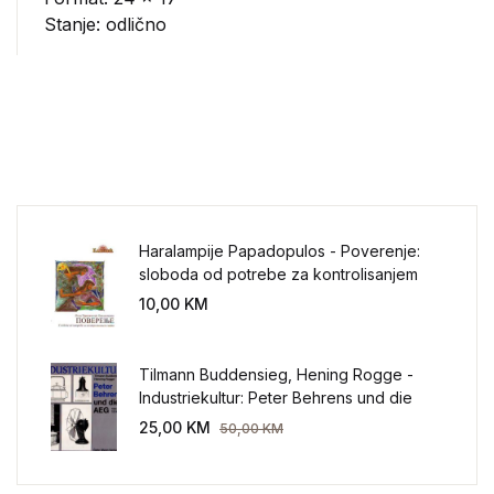
Stanje: odlično
Haralampije Papadopulos - Poverenje:
sloboda od potrebe za kontrolisanjem
sveta
10,00
KM
Tilmann Buddensieg, Hening Rogge -
Industriekultur: Peter Behrens und die
AEG 1907-1914.
25,00
KM
50,00
KM