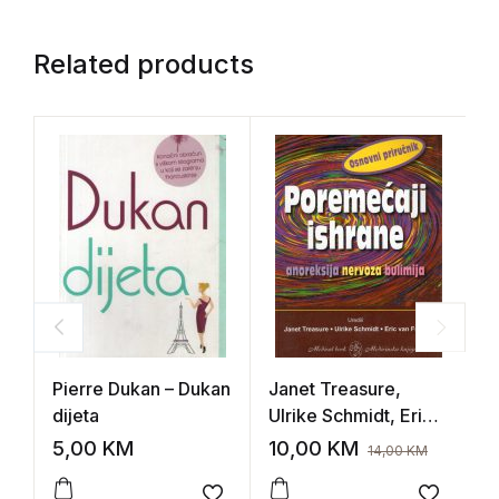
Related products
Pierre Dukan – Dukan
Janet Treasure,
B
dijeta
Ulrike Schmidt, Eric
z
van Furth –
5,00
KM
10,00
KM
2
14,00
KM
Poremećaji ishrane:
anoreksija, bulimija,