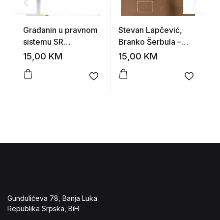
Građanin u pravnom
Stevan Lapčević,
G
sistemu SR
Branko Šerbula –
Z
Jugoslavije
Propisi o ukupnom
p
15,00
KM
15,00
KM
2
prihodu i dohotku
Add to wishlist
Add to 
Gundulićeva 78, Banja Luka
Republika Srpska, BiH