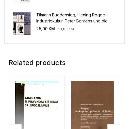
Tilmann Buddensieg, Hening Rogge -
Industriekultur: Peter Behrens und die
AEG 1907-1914.
25,00
KM
50,00
KM
Related products