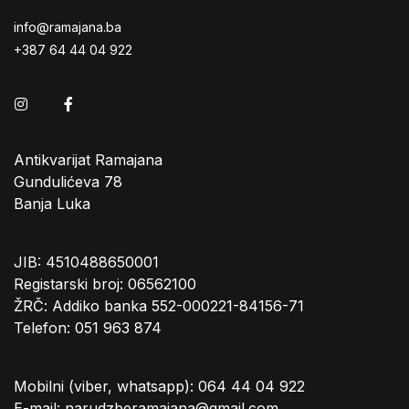
info@ramajana.ba
+387 64 44 04 922
Instagram
Facebook
Antikvarijat Ramajana
Gundulićeva 78
Banja Luka
JIB: 4510488650001
Registarski broj: 06562100
ŽRČ: Addiko banka 552-000221-84156-71
Telefon: 051 963 874
Mobilni (viber, whatsapp): 064 44 04 922
E-mail: narudzberamajana@gmail.com