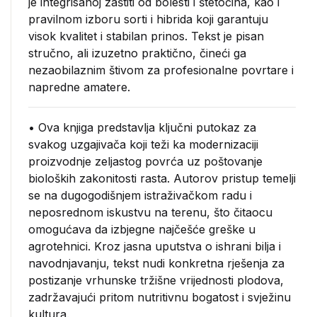
je integrisanoj zaštiti od bolesti i štetočina, kao i
pravilnom izboru sorti i hibrida koji garantuju
visok kvalitet i stabilan prinos. Tekst je pisan
stručno, ali izuzetno praktično, čineći ga
nezaobilaznim štivom za profesionalne povrtare i
napredne amatere.
• Ova knjiga predstavlja ključni putokaz za
svakog uzgajivača koji teži ka modernizaciji
proizvodnje zeljastog povrća uz poštovanje
bioloških zakonitosti rasta. Autorov pristup temelji
se na dugogodišnjem istraživačkom radu i
neposrednom iskustvu na terenu, što čitaocu
omogućava da izbjegne najčešće greške u
agrotehnici. Kroz jasna uputstva o ishrani bilja i
navodnjavanju, tekst nudi konkretna rješenja za
postizanje vrhunske tržišne vrijednosti plodova,
zadržavajući pritom nutritivnu bogatost i svježinu
kultura.