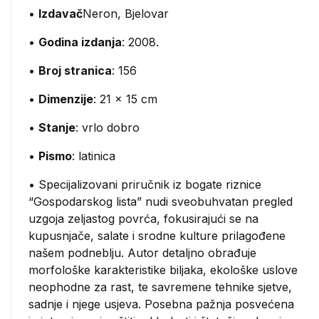
•
Izdavač
Neron, Bjelovar
•
Godina izdanja
: 2008.
•
Broj stranica
: 156
•
Dimenzije
: 21 x 15 cm
•
Stanje
: vrlo dobro
•
Pismo
: latinica
• Specijalizovani priručnik iz bogate riznice
“Gospodarskog lista” nudi sveobuhvatan pregled
uzgoja zeljastog povrća, fokusirajući se na
kupusnjače, salate i srodne kulture prilagođene
našem podneblju. Autor detaljno obrađuje
morfološke karakteristike biljaka, ekološke uslove
neophodne za rast, te savremene tehnike sjetve,
sadnje i njege usjeva. Posebna pažnja posvećena