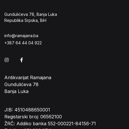
Gundulićeva 78, Banja Luka
Republika Srpska, BiH
info@ramajana.ba
+387 64 44 04 922
Instagram
Facebook
Antikvarijat Ramajana
Gundulićeva 78
Banja Luka
JIB: 4510488650001
Registarski broj: 06562100
ŽRČ: Addiko banka 552-000221-84156-71