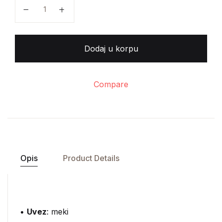
Zdravko Matotan - Zeljasto povrće količina
Dodaj u korpu
Compare
Opis
Product Details
•
Uvez
: meki