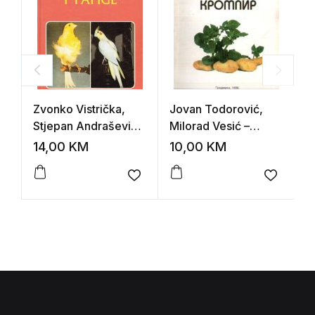
Zvonko Vistrička,
Jovan Todorović,
I
Stjepan Andrašević –
Milorad Vesić –
Kanarinci i papige
Krompir
14,00
KM
10,00
KM
6
Add to wishlist
Add to 