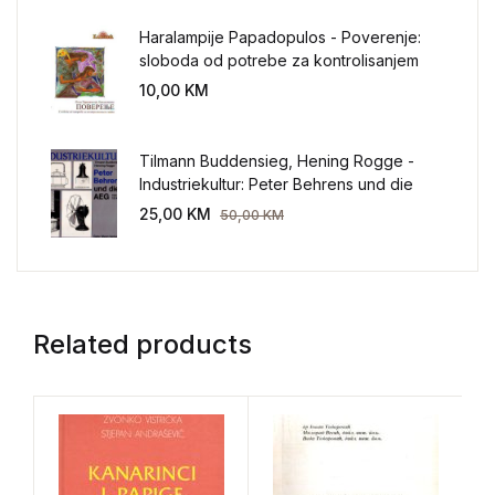
Haralampije Papadopulos - Poverenje:
sloboda od potrebe za kontrolisanjem
sveta
10,00
KM
Tilmann Buddensieg, Hening Rogge -
Industriekultur: Peter Behrens und die
AEG 1907-1914.
25,00
KM
50,00
KM
Related products