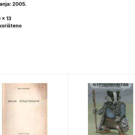
anja: 2005.
 x 13
korišteno