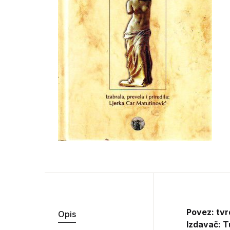
Povez: tvr
Opis
Izdavač:
T