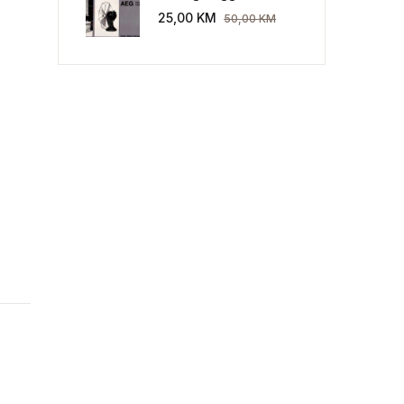
Industriekultur: Peter
25,00
KM
50,00
KM
Behrens und die AEG
1907-1914.