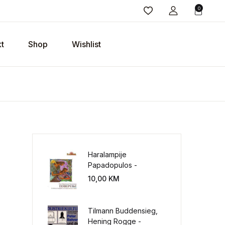
0
t
Shop
Wishlist
Haralampije
Papadopulos -
Poverenje: sloboda od
10,00
KM
potrebe za
kontrolisanjem sveta
Tilmann Buddensieg,
 količina
Hening Rogge -