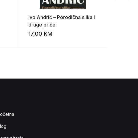
Ivo Andrić – Porodična slika i
Ivo Andri
druge priče
druge pr
17,00
KM
15,00
K
Add to wishlist
Add to wishlist
očetna
log