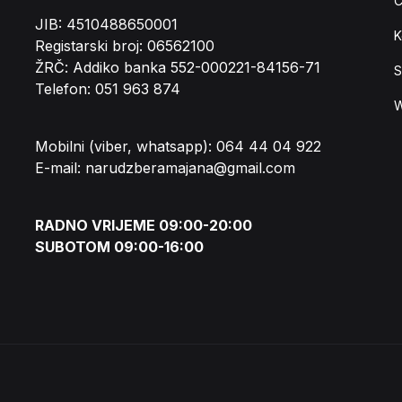
Č
JIB: 4510488650001
K
Registarski broj: 06562100
ŽRČ: Addiko banka 552-000221-84156-71
S
Telefon: 051 963 874
W
Mobilni (viber, whatsapp): 064 44 04 922
E-mail: narudzberamajana@gmail.com
RADNO VRIJEME 09:00-20:00
SUBOTOM 09:00-16:00