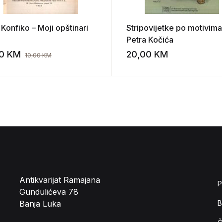
Konfiko – Moji opštinari
Stripovijetke po motivima
Petra Kočića
00
KM
20,00
KM
10,00
KM
st
Add to wishlist
Antikvarijat Ramajana
P
Gundulićeva 78
Banja Luka
B