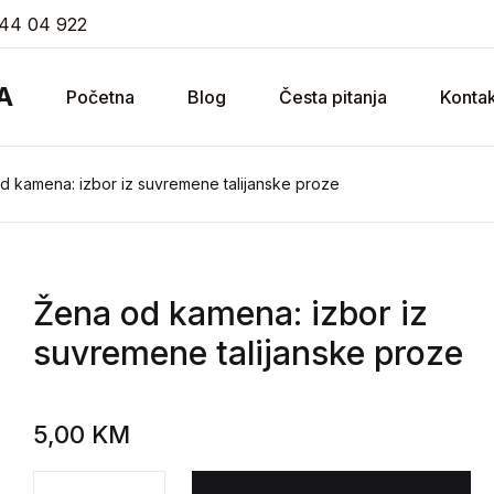
44 04 922
A
Početna
Blog
Česta pitanja
Kontak
d kamena: izbor iz suvremene talijanske proze
Žena od kamena: izbor iz
suvremene talijanske proze
5,00
KM
Žena od kamena: izbor iz suvremene talijanske proze