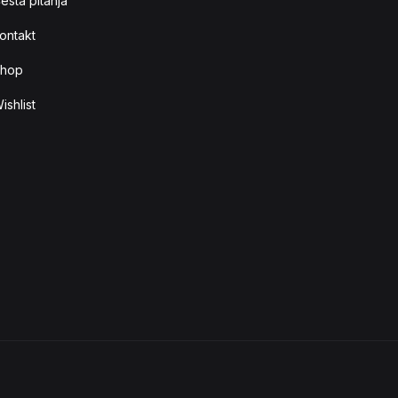
esta pitanja
ontakt
hop
ishlist