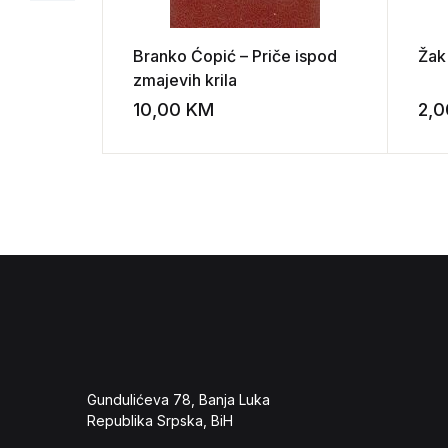
Branko Ćopić – Priče ispod
Žak 
zmajevih krila
10,00
KM
2,
Add to wishli
Gundulićeva 78, Banja Luka
Republika Srpska, BiH