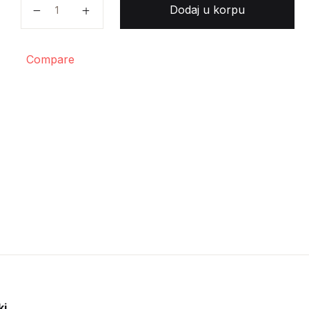
Zoran Teofilović - Konkurs količina
Dodaj u korpu
Compare
ki