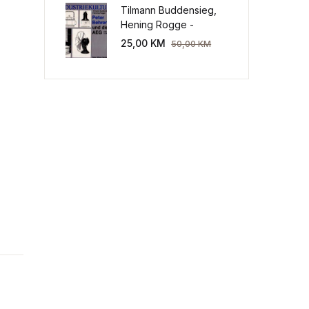
Tilmann Buddensieg,
Hening Rogge -
Industriekultur: Peter
25,00
KM
50,00
KM
Behrens und die AEG
1907-1914.