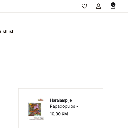
0
ishlist
Haralampije
Papadopulos -
Poverenje: sloboda od
10,00
KM
potrebe za
kontrolisanjem sveta