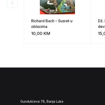
Richard Bach – Susret u
Dž.
oblacima
dev
10,00
KM
15
Add to wishli
Gundulićeva 78, Banja Luka