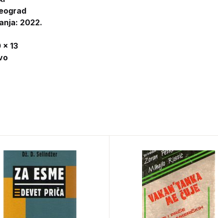
eograd
anja: 2022.
 x 13
vo