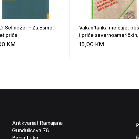
 D. Selindžer – Za Esme,
Vakan'tanka me čuje, pe
et priča
i priče severnoameričkih
indijanaca (Priredili: Zora
,00
KM
15,00
KM
st
Add to wishlist
Petković, Mihajlo Ristić)
Antikvarijat Ramajana
P
Gundulićeva 78
Banja Luka
B