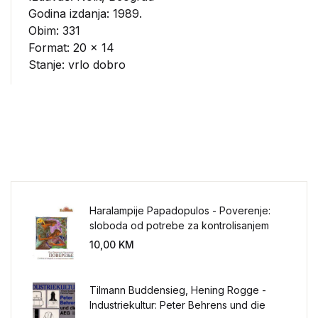
Godina izdanja: 1989.
Obim: 331
Format: 20 x 14
Stanje: vrlo dobro
Haralampije Papadopulos - Poverenje:
sloboda od potrebe za kontrolisanjem
sveta
10,00
KM
Tilmann Buddensieg, Hening Rogge -
Industriekultur: Peter Behrens und die