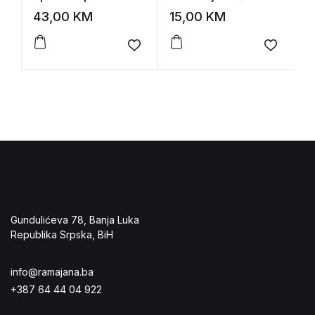
istorija reformacije
njegovo doba
43,00
KM
15,00
KM
1
Add to wishlist
Add to 
Gundulićeva 78, Banja Luka
Republika Srpska, BiH
info@ramajana.ba
+387 64 44 04 922