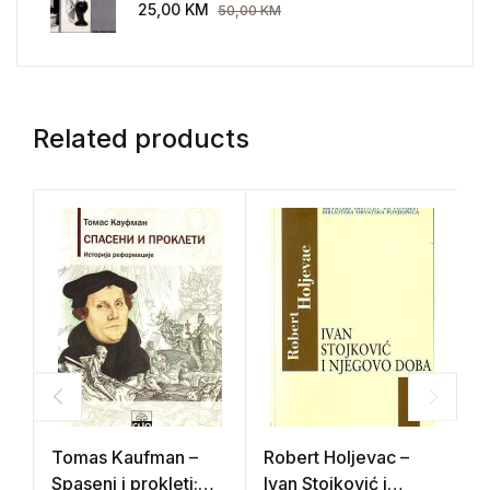
AEG 1907-1914.
25,00
KM
50,00
KM
Related products
Tomas Kaufman –
Robert Holjevac –
Š
Spaseni i prokleti:
Ivan Stojković i
T