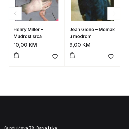
Henry Miller –
Jean Giono – Momak
M
Mudrost srca
u modrom
10,00
KM
9,00
KM
8
Add to wishlist
Add to 
Gundulićeva 78, Banja Luka