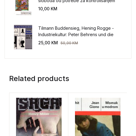
sloboda od potrebe za kontrolisanjem
sveta
10,00
KM
Tilmann Buddensieg, Hening Rogge -
Industriekultur: Peter Behrens und die
AEG 1907-1914.
25,00
KM
50,00
KM
Related products