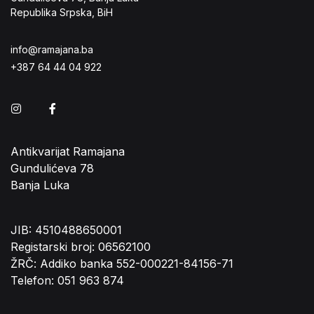
Republika Srpska, BiH
info@ramajana.ba
+387 64 44 04 922
Instagram
Facebook
Antikvarijat Ramajana
Gundulićeva 78
Banja Luka
JIB: 4510488650001
Registarski broj: 06562100
ŽRČ: Addiko banka 552-000221-84156-71
Telefon: 051 963 874