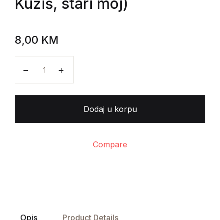
Kužiš, stari moj)
8,00
KM
Zvonimir Majdak - Gadni parking (nastavak romana Kuž
Dodaj u korpu
Compare
Opis
Product Details