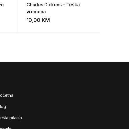
vo
Charles Dickens – Teška
Oliver Go
vremena
svešteni
10,00
KM
10,00
K
Add to wishlist
Add to wishlist
očetna
log
esta pitanja
ontakt