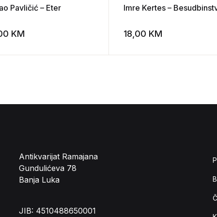
o Pavličić – Eter
Imre Kertes – Besudbinst
,00
KM
18,00
KM
st
Add to wishlist
Antikvarijat Ramajana
P
Gundulićeva 78
Banja Luka
B
Č
JIB: 4510488650001
K