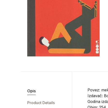
Povez: mek
Opis
Izdavač:
B
Godina izda
Product Details
Obim: 254