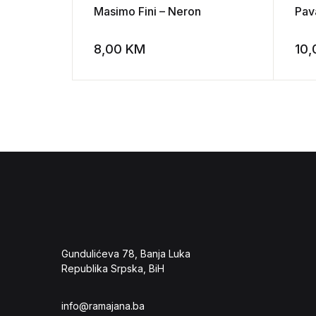
Masimo Fini – Neron
Pava
8,00
KM
10
Add to wishli
Gundulićeva 78, Banja Luka
Republika Srpska, BiH
info@ramajana.ba