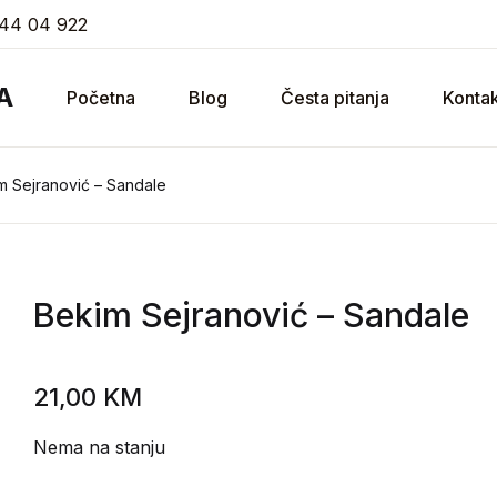
44 04 922
A
Početna
Blog
Česta pitanja
Kontak
m Sejranović – Sandale
Bekim Sejranović
– Sandale
21,00
KM
Nema na stanju