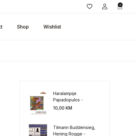
0
t
Shop
Wishlist
Haralampije
Papadopulos -
Poverenje: sloboda od
10,00
KM
potrebe za
kontrolisanjem sveta
Tilmann Buddensieg,
Hening Rogge -