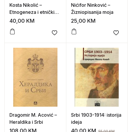
Kosta Nikolić –
Nićifor Ninković –
Etnogeneza i etnički
Žizniopisanija moja
identitet Srba
40,00
KM
25,00
KM
Add to wishlist
Add to
Dragomir M. Acović –
Srbi 1903-1914: istorija
Heraldika i Srbi
ideja
108,00
KM
40,00
KM
55,00
KM