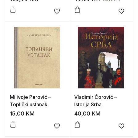
Add to wishlist
Add to
Milivoje Perović –
Vladimir Ćorović –
Toplički ustanak
Istorija Srba
15,00
KM
40,00
KM
Add to wishlist
Add to