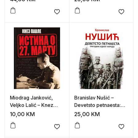
srpske
srednjovekovne
Add to wishlist
Add to
veksilologije
Miodrag Janković,
Branislav Nušić –
Veljko Lalić – Knez
Devetsto petnaesta:
Pavle, istina o 27.martu
tragedija jednog
10,00
KM
25,00
KM
naroda
Add to wishlist
Add to