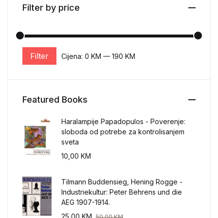
Filter by price
Filter
Cijena:
0 KM
—
190 KM
Minimalna cijena
Maksimalna cijena
Featured Books
Haralampije Papadopulos - Poverenje:
sloboda od potrebe za kontrolisanjem
sveta
10,00
KM
Tilmann Buddensieg, Hening Rogge -
Industriekultur: Peter Behrens und die
AEG 1907-1914.
25,00
KM
50,00
KM