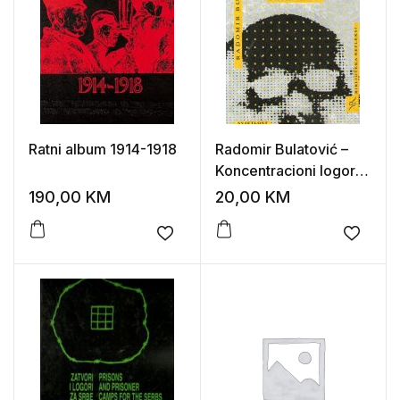
Ratni album 1914-1918
Radomir Bulatović –
Koncentracioni logor
Jasenovac
190,00
KM
20,00
KM
Add to wishlist
Add to