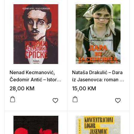
Nenad Kecmanović,
Nataša Drakulić – Dara
Čedomir Antić – Istorija
iz Jasenovca: roman o
Republike Srpske
našoj tragičnoj sudbini
28,00
KM
15,00
KM
Add to wishlist
Add to