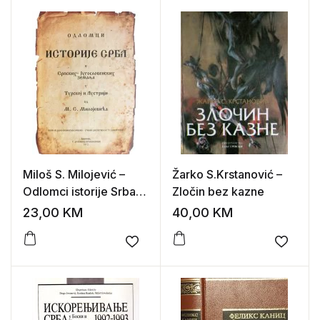
Miloš S. Milojević –
Žarko S.Krstanović –
Odlomci istorije Srba i
Zločin bez kazne
srpsko-jugoslovenskih
23,00
KM
40,00
KM
zemalja u Turskoj i
Austriji
Add to wishlist
Add to