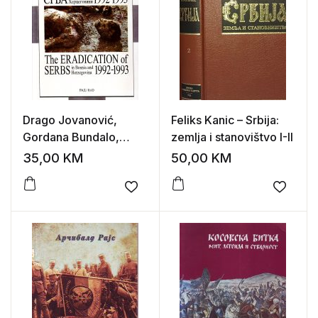
Drago Jovanović,
Feliks Kanic – Srbija:
Gordana Bundalo,
zemlja i stanovištvo I-II
Miloš Govedarica –
35,00
KM
50,00
KM
Iskorenjivanje Srba u
Bosni i Hercegovini
Add to wishlist
Add to
1992-1993