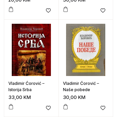
Add to wishlist
Add to
Vladimir Ćorović –
Vladimir Ćorović –
Istorija Srba
Naše pobede
33,00
KM
30,00
KM
Add to wishlist
Add to