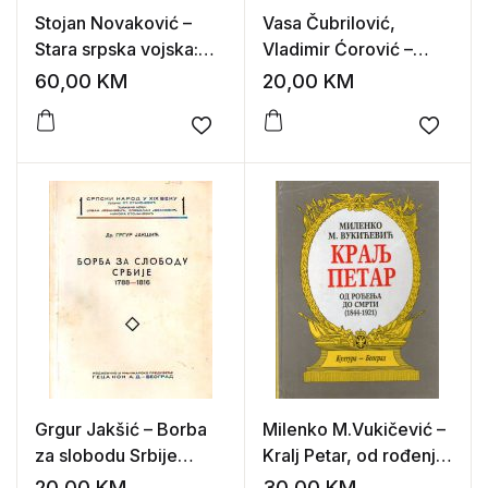
Stojan Novaković –
Vasa Čubrilović,
Stara srpska vojska:
Vladimir Ćorović –
istorijske skice iz dela
Srbija od 1858 do 1903
60,00
KM
20,00
KM
„Narod i zemlja u staroj
godine
srpskoj državi“
Add to wishlist
Add to
Grgur Jakšić – Borba
Milenko M.Vukičević –
za slobodu Srbije
Kralj Petar, od rođenja
1788-1816
do smrti (1844-1921)
20,00
KM
30,00
KM