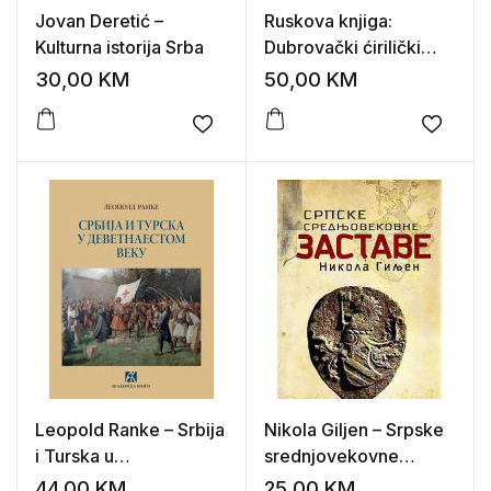
Jovan Deretić –
Ruskova knjiga:
Kulturna istorija Srba
Dubrovački ćirilički
pisar 1395-1423
30,00
KM
50,00
KM
Add to wishlist
Add to
Leopold Ranke – Srbija
Nikola Giljen – Srpske
i Turska u
srednjovekovne
devetnaestom veku
zastave: prilog istoriji
44,00
KM
25,00
KM