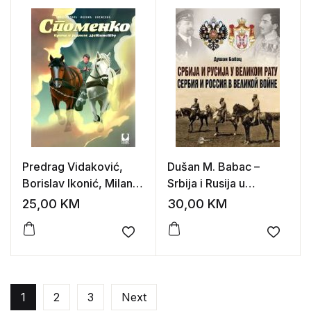
Predrag Vidaković,
Dušan M. Babac –
Borislav Ikonić, Milan
Srbija i Rusija u
Knežević – Spomenko:
Velikom ratu
25,00
KM
30,00
KM
priča o jednom
djetinjstvu
Add to wishlist
Add to
1
2
3
Next