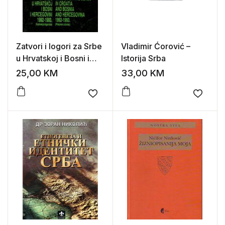
Zatvori i logori za Srbe
Vladimir Ćorović –
u Hrvatskoj i Bosni i
Istorija Srba
Hercegovini 1992-
25,00
KM
33,00
KM
1993. (Kazivanja
logoraša)
Add to wishlist
Add to