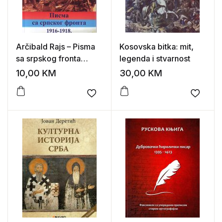
Arčibald Rajs – Pisma
Kosovska bitka: mit,
sa srpskog fronta
legenda i stvarnost
1916-1918.
10,00
KM
30,00
KM
Add to wishlist
Add to