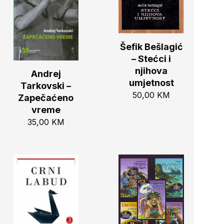
Šefik Bešlagić
– Stećci i
njihova
Andrej
umjetnost
Tarkovski –
50,00
KM
Zapečaćeno
vreme
35,00
KM