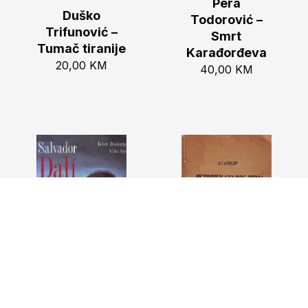
Pera
Duško
Todorović –
Trifunović –
Smrt
Tumač tiranije
Karađorđeva
20,00
KM
40,00
KM
Robert
Nikolaj A.
Descharnes,
Maškin –
Gilles Néret –