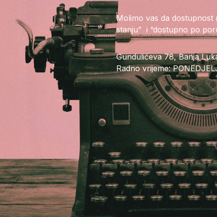
Molimo vas da dostupnost na
stanju” i “dostupno po por
Gundulićeva 78, Banja Luk
Radno vrijeme: PONEDJELJ