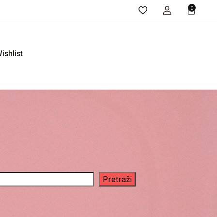
0
ishlist
Pretraži