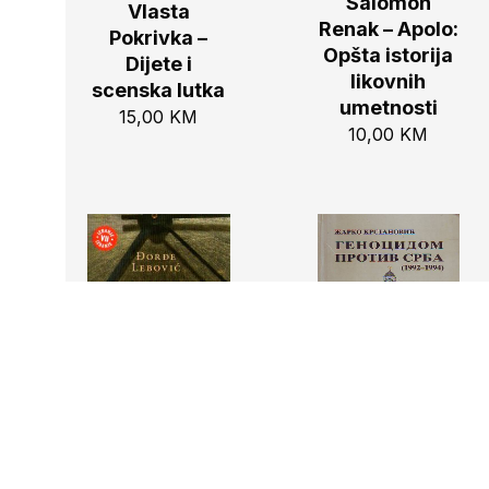
Salomon
Vlasta
Renak – Apolo:
Pokrivka –
Opšta istorija
Dijete i
likovnih
scenska lutka
umetnosti
15,00
KM
10,00
KM
Žarko
Đorđe Lebović
Krstanović –