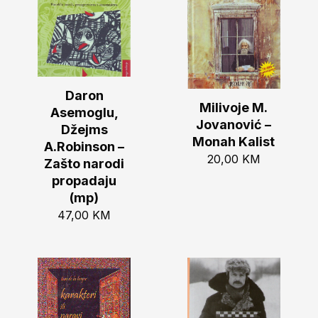
Daron
Milivoje M.
Asemoglu,
Jovanović –
Džejms
Monah Kalist
A.Robinson –
20,00
KM
Zašto narodi
propadaju
(mp)
47,00
KM