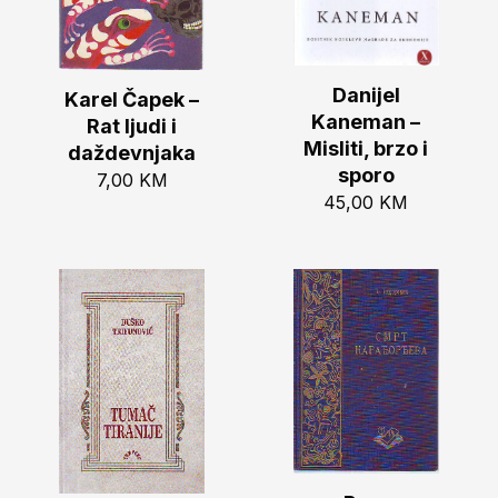
Danijel
Karel Čapek –
Kaneman –
Rat ljudi i
Misliti, brzo i
daždevnjaka
sporo
7,00
KM
45,00
KM