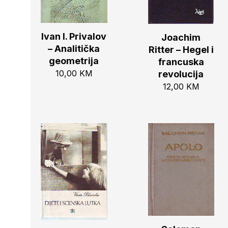
Ivan I. Privalov
Joachim
– Analitička
Ritter – Hegel i
geometrija
francuska
10,00
KM
revolucija
12,00
KM