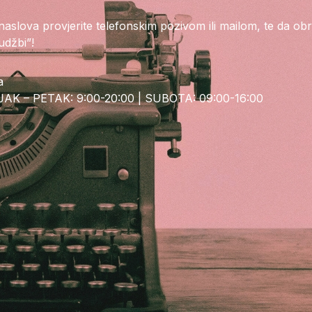
slova provjerite telefonskim pozivom ili mailom, te da obra
udžbi”!
a
AK – PETAK: 9:00-20:00 | SUBOTA: 09:00-16:00