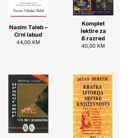
Komplet
Nasim Taleb –
lektire za
Crni labud
8.razred
44,00
KM
40,00
KM