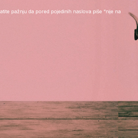
tite pažnju da pored pojedinih naslova piše “nije na