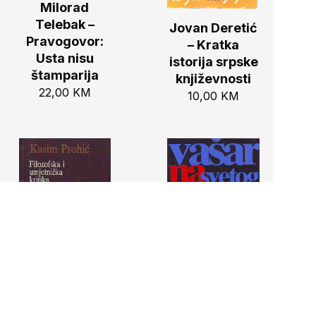
Milorad
Telebak –
Jovan Deretić
Pravogovor:
– Kratka
Usta nisu
istorija srpske
štamparija
književnosti
22,00
KM
10,00
KM
Kasim Prohić –
Živojin
Filozofska i