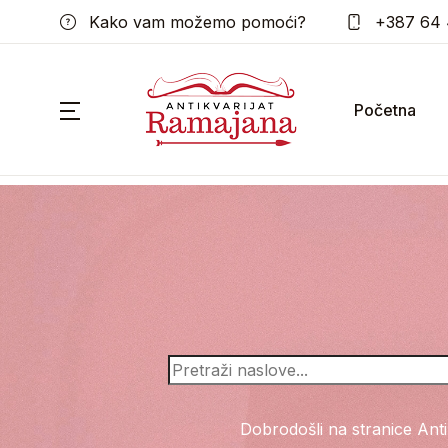
Kako vam možemo pomoći?
+387 64 
Početna
Pretraga
Dobrodošli na stranice Anti