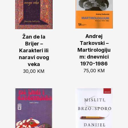
Andrej
Žan de la
Tarkovski –
Brijer –
Martirologiju
Karakteri ili
m: dnevnici
naravi ovog
1970-1986
veka
75,00
KM
30,00
KM