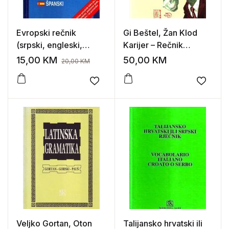
Evropski rečnik
Gi Beštel, Žan Klod
(srpski, engleski,
Karijer – Rečnik
nemački, francuski,
gluposti i greške u
15,00
KM
50,00
KM
20,00
KM
italijanski, španski)
rasuđivanju
Add to wishlist
Add to
Veljko Gortan, Oton
Talijansko hrvatski ili