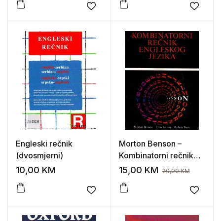
Add to wishlist
Add to
Engleski rečnik
Morton Benson –
(dvosmjerni)
Kombinatorni rečnik
engleskog jezika
10,00
KM
15,00
KM
20,00
KM
Add to wishlist
Add to