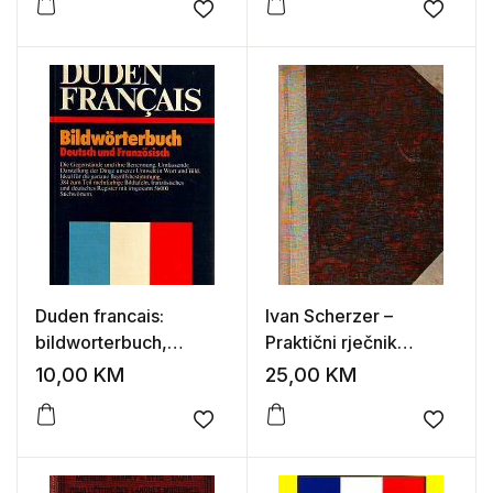
Add to wishlist
Add to
Duden francais:
Ivan Scherzer –
bildworterbuch,
Praktični rječnik
deutsch und
hrvatsko-srpskog i
10,00
KM
25,00
KM
franzosisch
njemačkog jezika
Add to wishlist
Add to