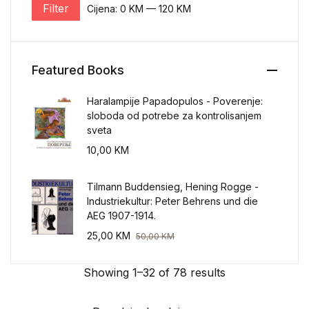
Filter
Cijena:
0 KM
—
120 KM
Minimalna cijena
Maksimalna cijena
Featured Books
Haralampije Papadopulos - Poverenje:
sloboda od potrebe za kontrolisanjem
sveta
10,00
KM
Tilmann Buddensieg, Hening Rogge -
Industriekultur: Peter Behrens und die
AEG 1907-1914.
25,00
KM
50,00
KM
Showing 1–32 of 78 results