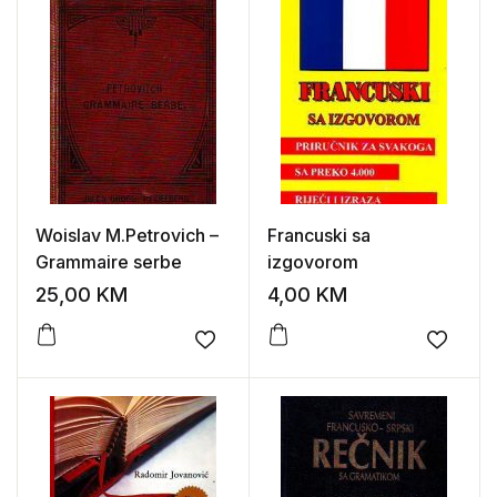
Woislav M.Petrovich –
Francuski sa
Grammaire serbe
izgovorom
25,00
KM
4,00
KM
Add to wishlist
Add to