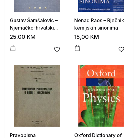
Gustav Šamšalović –
Nenad Raos – Rječnik
Njemačko-hrvatski
kemijskih sinonima
rječnik
25,00
KM
15,00
KM
Add to wishlist
Add to
Pravopisna
Oxford Dictionary of