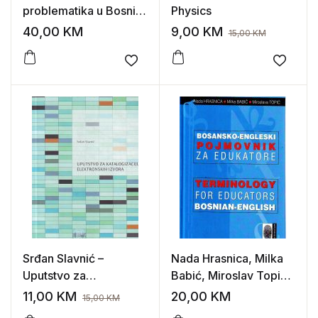
problematika u Bosni i
Physics
Hercegovini
40,00
KM
9,00
KM
15,00
KM
Add to wishlist
Add to
Srđan Slavnić –
Nada Hrasnica, Milka
Uputstvo za
Babić, Miroslav Topić –
katalogizaciju
Bosansko-engleski
11,00
KM
20,00
KM
15,00
KM
elektronskih izvora
pojmovnik za