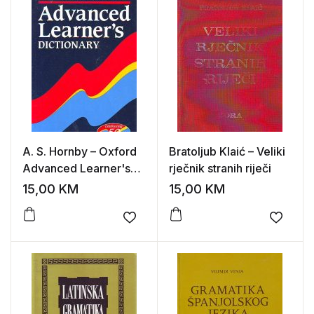
A. S. Hornby – Oxford
Bratoljub Klaić – Veliki
Advanced Learner's
rječnik stranih riječi
Dictionary
15,00
KM
15,00
KM
Add to wishlist
Add to