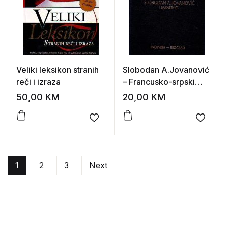
Veliki leksikon stranih
Slobodan A.Jovanović
reči i izraza
– Francusko-srpski
rečnik sa gramatikom
50,00
KM
20,00
KM
Add to wishlist
Add to
1
2
3
Next