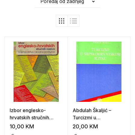
Poredaj od zadnjeg
Izbor englesko-
Abdulah Škaljić –
hrvatskih stručnih
Turcizmi u
naziva: knjižničarstvo i
srpskohrvatskom
10,00
KM
20,00
KM
srodna područja
jeziku