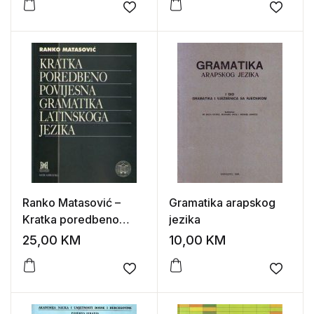
edukatore
Add to wishlist
Add to
Ranko Matasović –
Gramatika arapskog
Kratka poredbeno
jezika
povijesna gramatika
25,00
KM
10,00
KM
latinskoga jezika
Add to wishlist
Add to