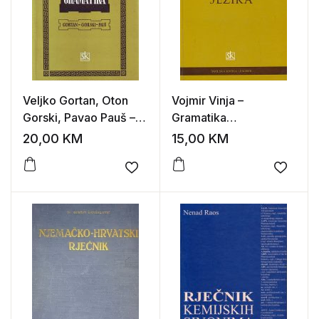
Veljko Gortan, Oton
Vojmir Vinja –
Gorski, Pavao Pauš –
Gramatika
Latinska gramatika
španjololskog jezika
20,00
KM
15,00
KM
Add to wishlist
Add to