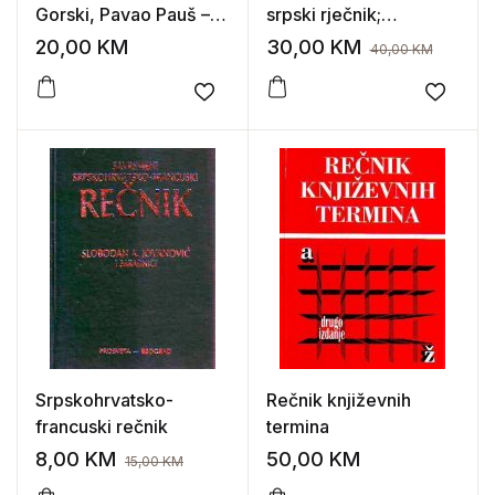
Gorski, Pavao Pauš –
srpski rječnik;
Latinska gramatika
Vocabolario italiano
20,00
KM
30,00
KM
40,00
KM
croato o serbo
Add to wishlist
Add to
Srpskohrvatsko-
Rečnik književnih
francuski rečnik
termina
8,00
KM
50,00
KM
15,00
KM