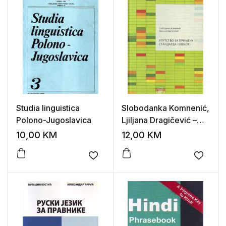
Studia linguistica
Slobodanka Komnenić,
Polono-Jugoslavica
Ljiljana Dragičević –
Uputstvo za pripremu
10,00
KM
12,00
KM
standarda ISBD(CR)
Add to wishlist
Add to