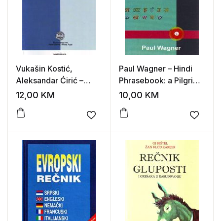
Vukašin Kostić,
Paul Wagner – Hindi
Aleksandar Ćirić –
Phrasebook: a Pilgrims
Ruski jezik za pravnike
Key to Hindi
12,00
KM
10,00
KM
Add to wishlist
Add to