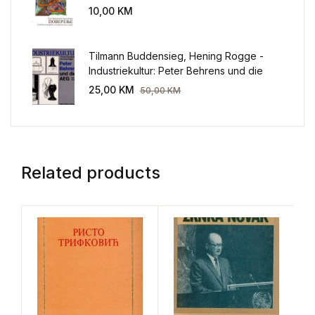
sveta
10,00
KM
Tilmann Buddensieg, Hening Rogge -
Industriekultur: Peter Behrens und die
AEG 1907-1914.
25,00
KM
50,00
KM
Related products