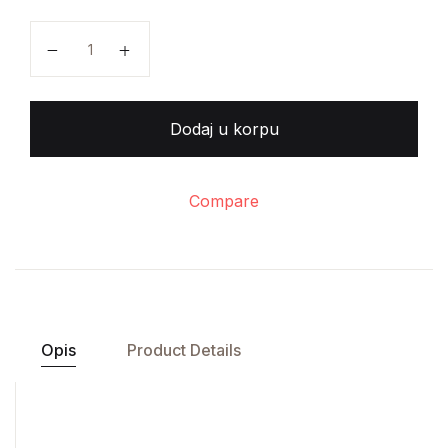
Tilmann Buddensieg, Hening Rogge - Industriekultur
Dodaj u korpu
Compare
Opis
Product Details