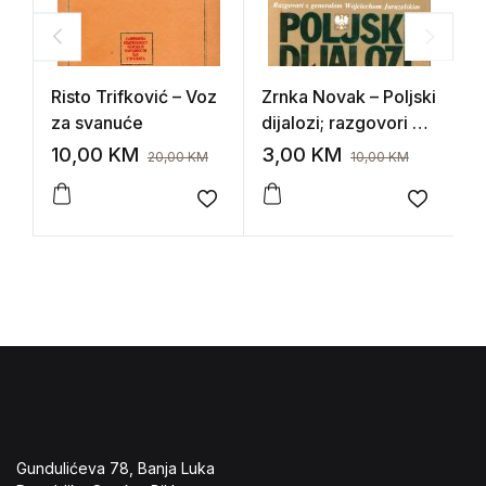
Risto Trifković – Voz
Zrnka Novak – Poljski
H
za svanuće
dijalozi; razgovori sa
z
generalom
10,00
KM
3,00
KM
1
20,00
KM
10,00
KM
Wojciechom
Jaruzelskim
Add to wishlist
Add to 
Gundulićeva 78, Banja Luka