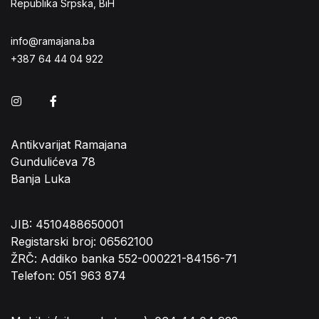
Republika Srpska, BiH
info@ramajana.ba
+387 64 44 04 922
Instagram
Facebook
Antikvarijat Ramajana
Gundulićeva 78
Banja Luka
JIB: 4510488650001
Registarski broj: 06562100
ŽRČ: Addiko banka 552-000221-84156-71
Telefon: 051 963 874