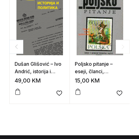
Dušan Glišović – Ivo
Poljsko pitanje –
S
Andrić, istorija i
eseji, članci,
b
politika
polemike (izbor i
A
49,00
KM
15,00
KM
1
prevod: Biserka
u
Rajčić)
Add to wishlist
Add to 