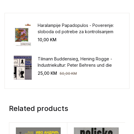
Haralampije Papadopulos - Poverenje:
sloboda od potrebe za kontrolisanjem
sveta
10,00
KM
Tilmann Buddensieg, Hening Rogge -
Industriekultur: Peter Behrens und die
AEG 1907-1914.
25,00
KM
50,00
KM
Related products