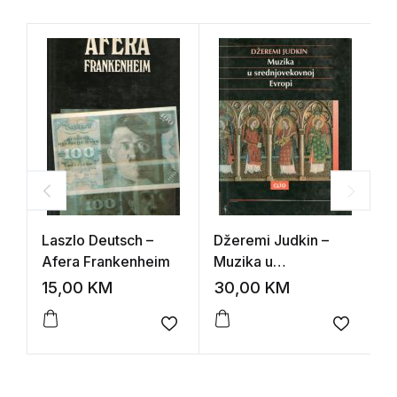
Laszlo Deutsch –
Džeremi Judkin –
S
Afera Frankenheim
Muzika u
M
srednjovekovnoj
c
15,00
KM
30,00
KM
1
Evropi
Add to wishlist
Add to 