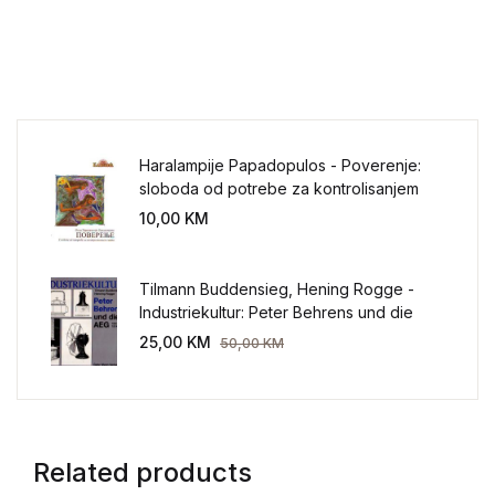
Haralampije Papadopulos - Poverenje:
sloboda od potrebe za kontrolisanjem
sveta
10,00
KM
Tilmann Buddensieg, Hening Rogge -
Industriekultur: Peter Behrens und die
AEG 1907-1914.
25,00
KM
50,00
KM
Related products