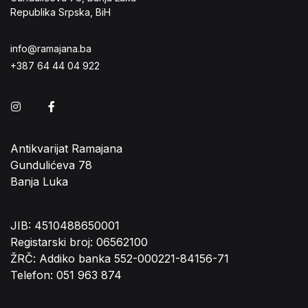
Republika Srpska, BiH
info@ramajana.ba
+387 64 44 04 922
Instagram
Facebook
Antikvarijat Ramajana
Gundulićeva 78
Banja Luka
JIB: 4510488650001
Registarski broj: 06562100
ŽRČ: Addiko banka 552-000221-84156-71
Telefon: 051 963 874