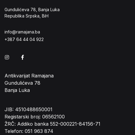
Gundulićeva 78, Banja Luka
Republika Srpska, BiH
info@ramajana.ba
+387 64 44 04 922
Instagram
Facebook
Antikvarijat Ramajana
Gundulićeva 78
Banja Luka
JIB: 4510488650001
Registarski broj: 06562100
ŽRČ: Addiko banka 552-000221-84156-71
Telefon: 051 963 874