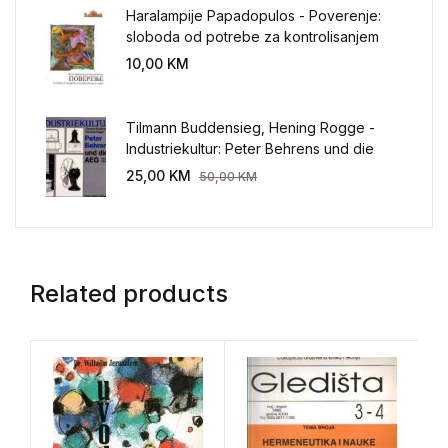
Haralampije Papadopulos - Poverenje:
sloboda od potrebe za kontrolisanjem
sveta
10,00
KM
Tilmann Buddensieg, Hening Rogge -
Industriekultur: Peter Behrens und die
AEG 1907-1914.
25,00
KM
50,00
KM
Related products