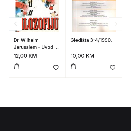
Dr. Wilhelm
Gledišta 3-4/1990.
Pa
Jerusalem – Uvod u
filozofiju
12,00
KM
10,00
KM
2
Add to wishlist
Add to 