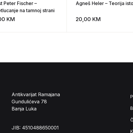
t Peter Fischer –
Agneš Heler – Teorija isto
tlucanje na tamnoj strani
,00
KM
20,00
KM
st
Add to wishlist
Antikvarijat Ramajana
P
Gundulićeva 78
Banja Luka
B
Č
JIB: 4510488650001
K