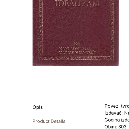
Povez: tvrd
Opis
Izdavač:
Na
Godina izd
Product Details
Obim: 303