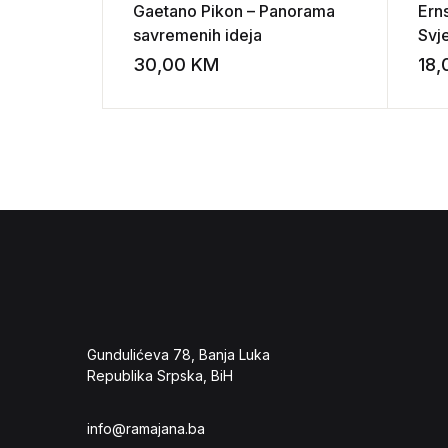
Gaetano Pikon – Panorama
Erns
savremenih ideja
Svje
30,00
KM
18
Add to wishli
Gundulićeva 78, Banja Luka
Republika Srpska, BiH
info@ramajana.ba