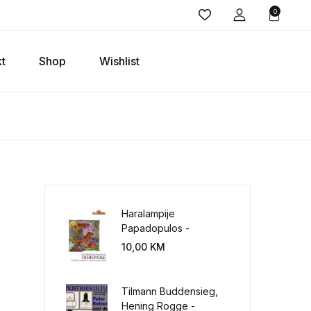
0
t
Shop
Wishlist
Haralampije
Papadopulos -
Poverenje: sloboda od
10,00
KM
potrebe za
kontrolisanjem sveta
Tilmann Buddensieg,
Hening Rogge -