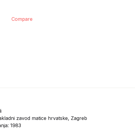
Compare
i
kladni zavod matice hrvatske, Zagreb
anja: 1983