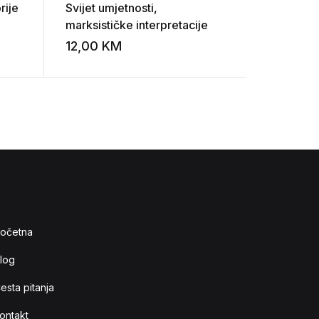
rije
Svijet umjetnosti,
Stefan M
marksističke interpretacije
estetike
12,00
KM
14,00
K
Add to wishlist
Add to wishlist
očetna
log
esta pitanja
ontakt