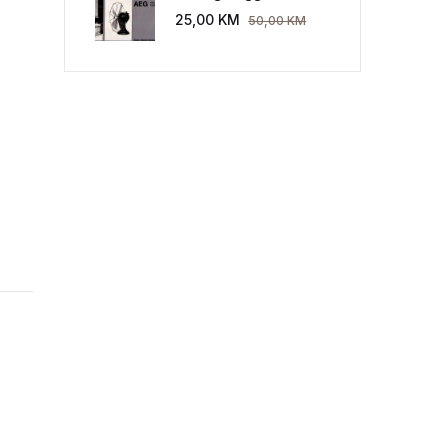
Industriekultur: Peter
25,00
KM
50,00
KM
Behrens und die AEG
1907-1914.