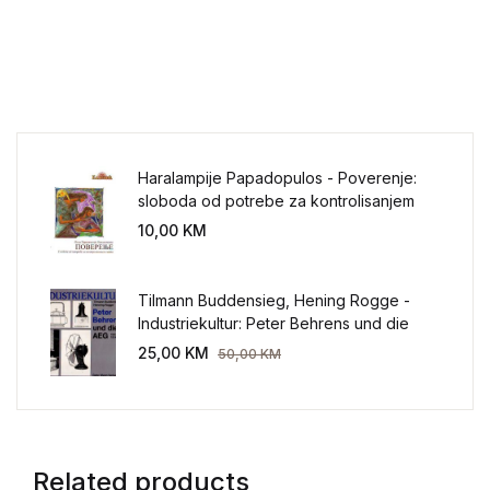
Haralampije Papadopulos - Poverenje:
sloboda od potrebe za kontrolisanjem
sveta
10,00
KM
Tilmann Buddensieg, Hening Rogge -
Industriekultur: Peter Behrens und die
AEG 1907-1914.
25,00
KM
50,00
KM
Related products