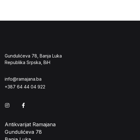
Gundulićeva 78, Banja Luka
Republika Srpska, BiH
info@ramajana.ba
+387 64 44 04 922
Instagram
Facebook
Antikvarijat Ramajana
Gundulićeva 78
Banja Luka