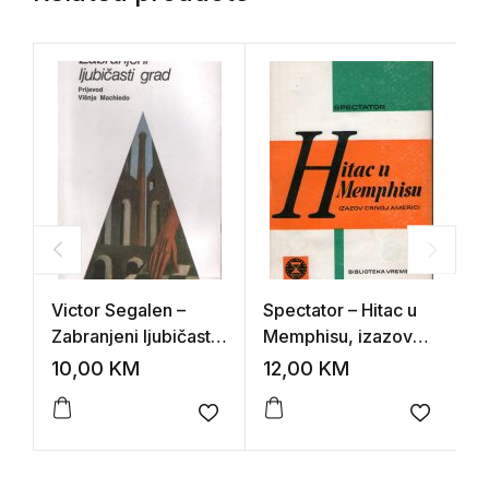
Victor Segalen –
Spectator – Hitac u
A
Zabranjeni ljubičasti
Memphisu, izazov
b
grad
crnoj Americi
B
10,00
KM
12,00
KM
2
Add to wishlist
Add to 