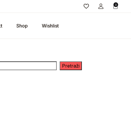
0
t
Shop
Wishlist
Pretraži
tite pažnju da pored pojedinih naslova piše “nije na