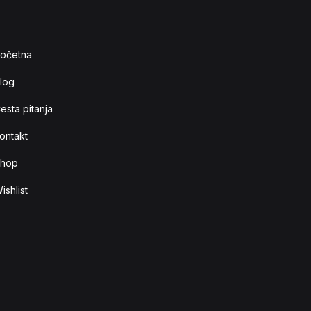
očetna
log
esta pitanja
ontakt
hop
ishlist