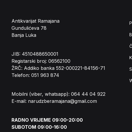
Antikvarijat Ramajana
P
Gundulićeva 78
Banja Luka
B
Č
JIB: 4510488650001
K
Registarski broj: 06562100
ŽRČ: Addiko banka 552-000221-84156-71
S
Telefon: 051 963 874
W
Mobilni (viber, whatsapp): 064 44 04 922
E-mail: narudzberamajana@gmail.com
RADNO VRIJEME 09:00-20:00
SUBOTOM 09:00-16:00