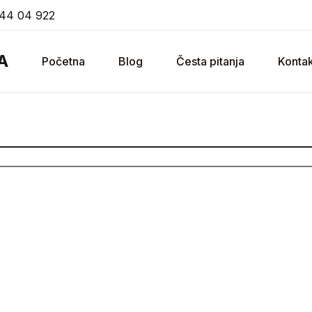
44 04 922
A
Početna
Blog
Česta pitanja
Kontak
kvarijata Ramajana!
slova provjerite telefonskim pozivom ili mailom, te da obra
udžbi”!
a
AK – PETAK: 9:00-20:00 | SUBOTA: 09:00-16:00