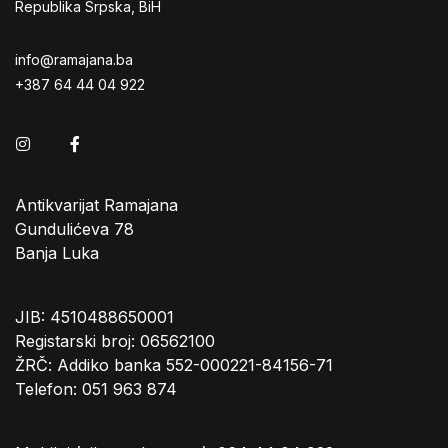
Republika Srpska, BiH
info@ramajana.ba
+387 64 44 04 922
Instagram
Facebook
Antikvarijat Ramajana
Gundulićeva 78
Banja Luka
JIB: 4510488650001
Registarski broj: 06562100
ŽRČ: Addiko banka 552-000221-84156-71
Telefon: 051 963 874