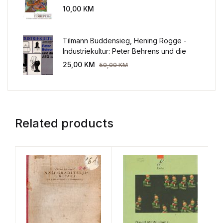
sveta
10,00
KM
Tilmann Buddensieg, Hening Rogge -
Industriekultur: Peter Behrens und die
AEG 1907-1914.
25,00
KM
50,00
KM
Related products