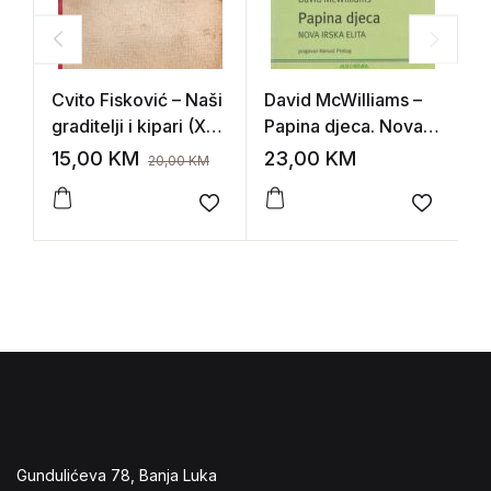
Cvito Fisković – Naši
David McWilliams –
A
graditelji i kipari (XV.
Papina djeca. Nova
e
I XVI. stoljeća u
irska elita
15,00
KM
23,00
KM
1
20,00
KM
Dubrovniku)
Add to wishlist
Add to 
Gundulićeva 78, Banja Luka