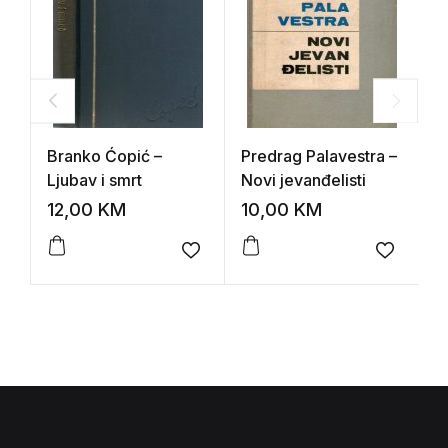
Branko Ćopić –
Predrag Palavestra –
E
Ljubav i smrt
Novi jevanđelisti
H
a
12,00
KM
10,00
KM
2
Add to wishlist
Add to 