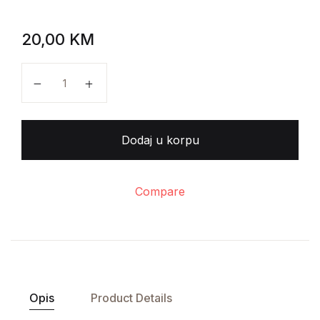
20,00
KM
Bogoljub Kočović - Žrtve Drugog svjetskog rata u Jugo
Dodaj u korpu
Compare
Opis
Product Details