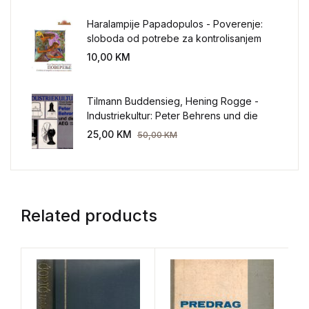
Haralampije Papadopulos - Poverenje:
sloboda od potrebe za kontrolisanjem
sveta
10,00
KM
Tilmann Buddensieg, Hening Rogge -
Industriekultur: Peter Behrens und die
AEG 1907-1914.
25,00
KM
50,00
KM
Related products