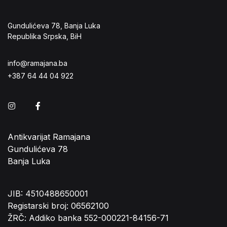
Gundulićeva 78, Banja Luka
Republika Srpska, BiH
info@ramajana.ba
+387 64 44 04 922
Instagram
Facebook
Antikvarijat Ramajana
Gundulićeva 78
Banja Luka
JIB: 4510488650001
Registarski broj: 06562100
ŽRČ: Addiko banka 552-000221-84156-71