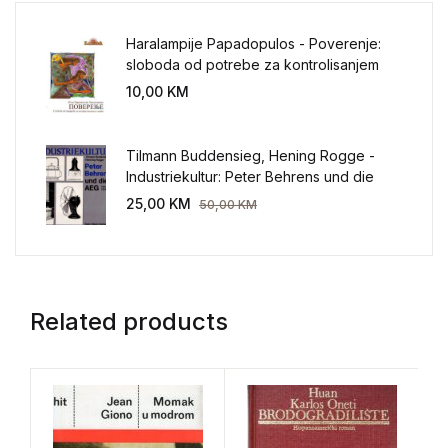
Haralampije Papadopulos - Poverenje:
sloboda od potrebe za kontrolisanjem
sveta
10,00
KM
Tilmann Buddensieg, Hening Rogge -
Industriekultur: Peter Behrens und die
AEG 1907-1914.
25,00
KM
50,00
KM
Related products