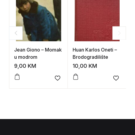
Jean Giono – Momak
Huan Karlos Oneti –
M
u modrom
Brodogradilište
d
9,00
KM
10,00
KM
5
Add to wishlist
Add to 