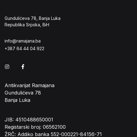
Gundulićeva 78, Banja Luka
Republika Srpska, BiH
info@ramajana.ba
+387 64 44 04 922
Instagram
Facebook
Antikvarijat Ramajana
Gundulićeva 78
Banja Luka
JIB: 4510488650001
Registarski broj: 06562100
ŽRČ: Addiko banka 552-000221-84156-71