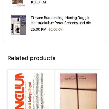
sveta
10,00
KM
Tilmann Buddensieg, Hening Rogge -
Industriekultur: Peter Behrens und die
AEG 1907-1914.
25,00
KM
50,00
KM
Related products