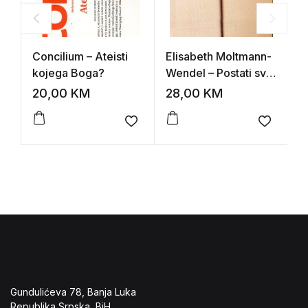
Concilium – Ateisti
Elisabeth Moltmann-
C
kojega Boga?
Wendel – Postati svoj
t
čovjek, žene oko
20,00
KM
28,00
KM
5
Isusa
Add to wishlist
Add to 
Gundulićeva 78, Banja Luka
Republika Srpska, BiH