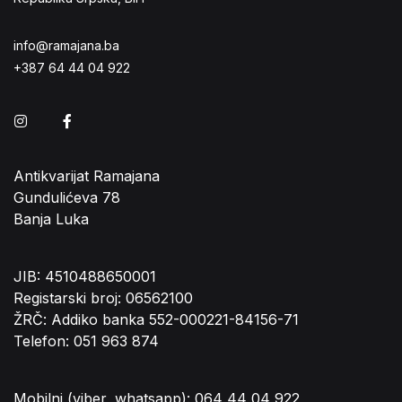
info@ramajana.ba
+387 64 44 04 922
Instagram
Facebook
Antikvarijat Ramajana
Gundulićeva 78
Banja Luka
JIB: 4510488650001
Registarski broj: 06562100
ŽRČ: Addiko banka 552-000221-84156-71
Telefon: 051 963 874
Mobilni (viber, whatsapp): 064 44 04 922