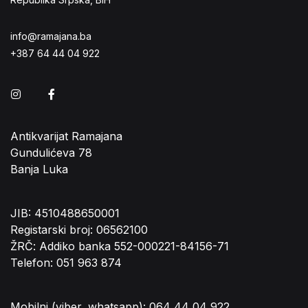
info@ramajana.ba
+387 64 44 04 922
Instagram
Facebook
Antikvarijat Ramajana
Gundulićeva 78
Banja Luka
JIB: 4510488650001
Registarski broj: 06562100
ŽRČ: Addiko banka 552-000221-84156-71
Telefon: 051 963 874
Mobilni (viber, whatsapp): 064 44 04 922