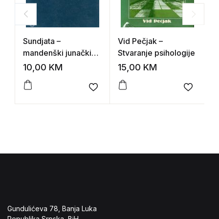
Sundjata –
Vid Pečjak –
M
mandenški junački
Stvaranje psihologije
H
spev
10,00
KM
15,00
KM
2
Add to wishlist
Add to 
Gundulićeva 78, Banja Luka
Republika Srpska, BiH