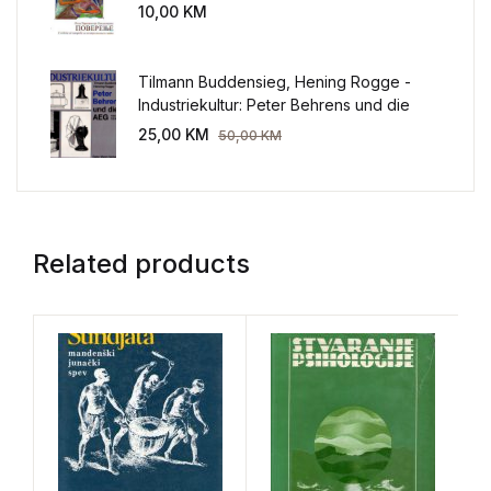
sveta
10,00
KM
Tilmann Buddensieg, Hening Rogge -
Industriekultur: Peter Behrens und die
AEG 1907-1914.
25,00
KM
50,00
KM
Related products