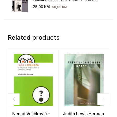
AEG 1907-1914.
25,00
KM
50,00
KM
Related products
Nenad Veličković –
Judith Lewis Herman
S