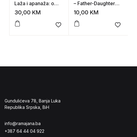
Laža i apanaža: o
– Father-Daughter
I
upotrebi književnosti
Incest
30,00
KM
10,00
KM
3
u obrazovanju
Add to wishlist
Add to 
Gundulićeva 78, Banja Luka
Republika Srpska, BiH
info@ramajana.ba
+387 64 44 04 922