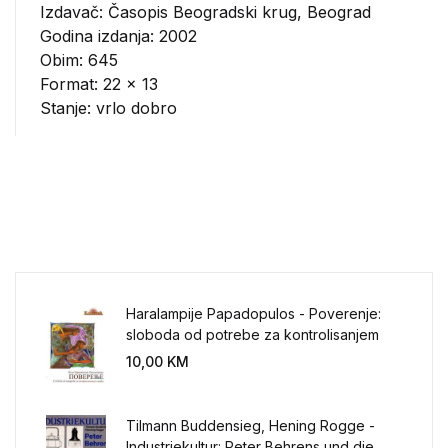
Izdavač:
Časopis Beogradski krug, Beograd
Godina izdanja: 2002
Obim: 645
Format: 22 x 13
Stanje: vrlo dobro
Haralampije Papadopulos - Poverenje:
sloboda od potrebe za kontrolisanjem
sveta
10,00
KM
Tilmann Buddensieg, Hening Rogge -
Industriekultur: Peter Behrens und die