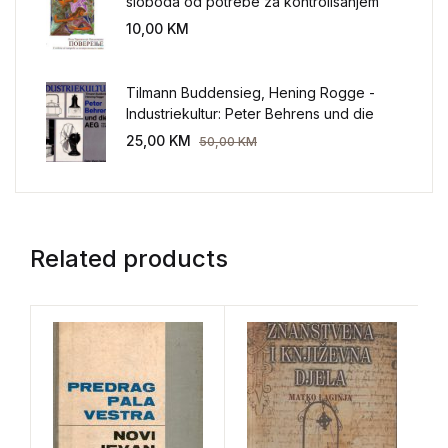
sloboda od potrebe za kontrolisanjem
sveta
10,00
KM
Tilmann Buddensieg, Hening Rogge -
Industriekultur: Peter Behrens und die
AEG 1907-1914.
25,00
KM
50,00
KM
Related products