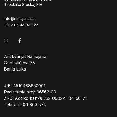
Republika Srpska, BiH
info@ramajana.ba
+387 64 44 04 922
Instagram
Facebook
Antikvarijat Ramajana
Gundulićeva 78
Banja Luka
JIB: 4510488650001
Registarski broj: 06562100
ŽRČ: Addiko banka 552-000221-84156-71
Telefon: 051 963 874