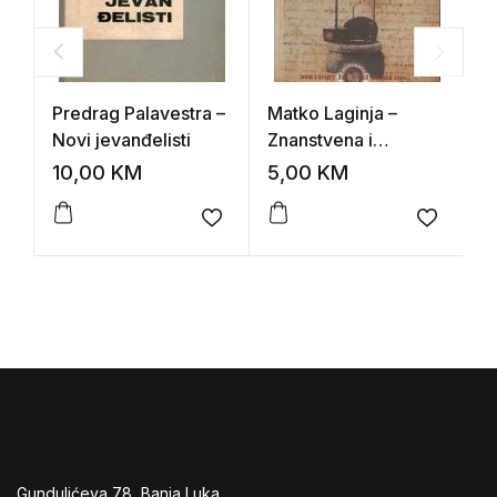
Predrag Palavestra –
Matko Laginja –
A
Novi jevanđelisti
Znanstvena i
K
književna djela
h
10,00
KM
5,00
KM
1
Add to wishlist
Add to 
Gundulićeva 78, Banja Luka