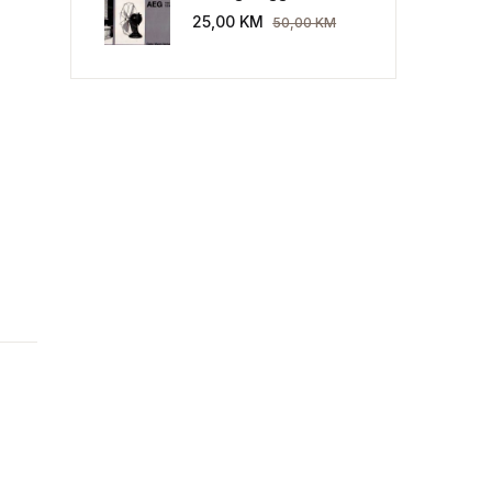
Industriekultur: Peter
25,00
KM
50,00
KM
Behrens und die AEG
1907-1914.