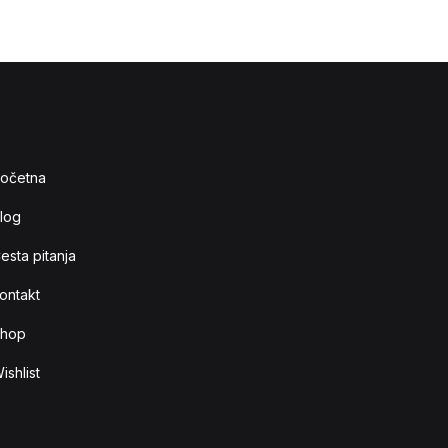
očetna
log
esta pitanja
ontakt
hop
ishlist