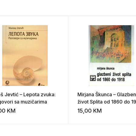
oš Jevtić – Lepota zvuka:
Mirjana Škunca – Glazben
govori sa muzičarima
život Splita od 1860 do 1
,00
KM
15,00
KM
st
Add to wishlist