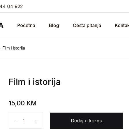
44 04 922
A
Početna
Blog
Česta pitanja
Kontak
Film i istorija
Film i istorija
15,00
KM
Film i istorija količina
Dodaj u korpu