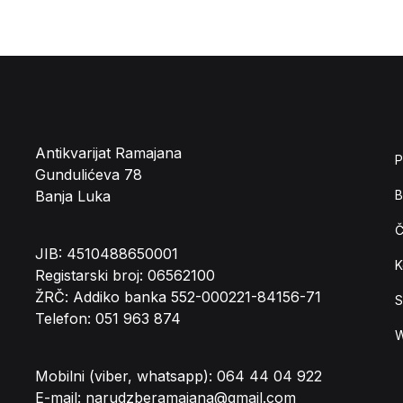
Antikvarijat Ramajana
P
Gundulićeva 78
Banja Luka
B
Č
JIB: 4510488650001
K
Registarski broj: 06562100
ŽRČ: Addiko banka 552-000221-84156-71
S
Telefon: 051 963 874
W
Mobilni (viber, whatsapp): 064 44 04 922
E-mail: narudzberamajana@gmail.com