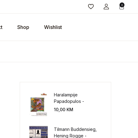
0
t
Shop
Wishlist
Haralampije
Papadopulos -
Poverenje: sloboda od
10,00
KM
potrebe za
kontrolisanjem sveta
Tilmann Buddensieg,
Hening Rogge -