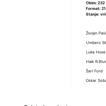
Obim: 232
Format: 21
Stanje: vr
Živojin Pav
Umbero Si
Luke Hose
Haik R.Blu
Šarl Ford
Oskar Soba