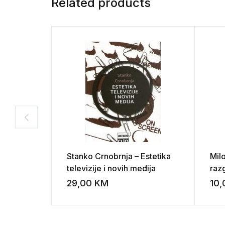
Related products
Stanko Crnobrnja – Estetika
Mil
televizije i novih medija
raz
29,00
KM
10
Add to wishli