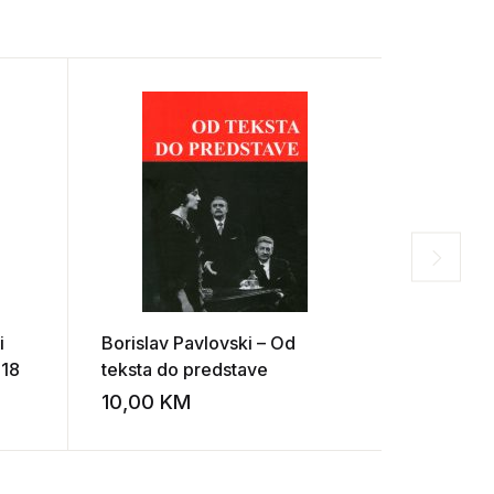
i
Borislav Pavlovski – Od
Kasper H
918
teksta do predstave
leksikon
10,00
KM
10,00
K
Add to wishlist
Add to wishlist