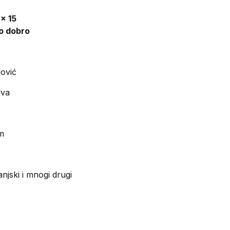
 x 15
lo dobro
lović
lva
m
njski i mnogi drugi