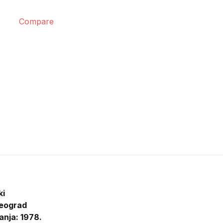
Compare
ki
eograd
anja: 1978.