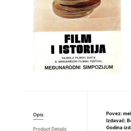
Povez: me
Opis
Izdavač:
B
Godina izd
Product Details