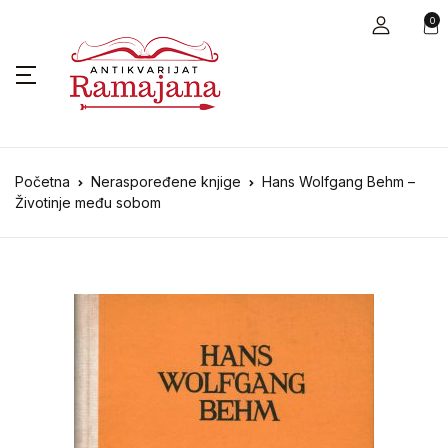
0
Početna
Neraspoređene knjige
Hans Wolfgang Behm –
Životinje među sobom