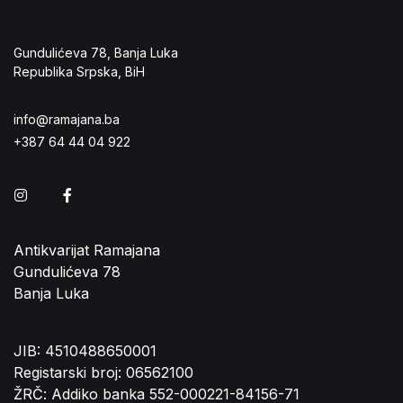
Gundulićeva 78, Banja Luka
Republika Srpska, BiH
info@ramajana.ba
+387 64 44 04 922
Instagram
Facebook
Antikvarijat Ramajana
Gundulićeva 78
Banja Luka
JIB: 4510488650001
Registarski broj: 06562100
ŽRČ: Addiko banka 552-000221-84156-71