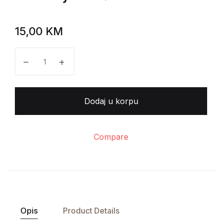
15,00
KM
Hans Wolfgang Behm - Životinje među sobom količi
Dodaj u korpu
Compare
Opis
Product Details