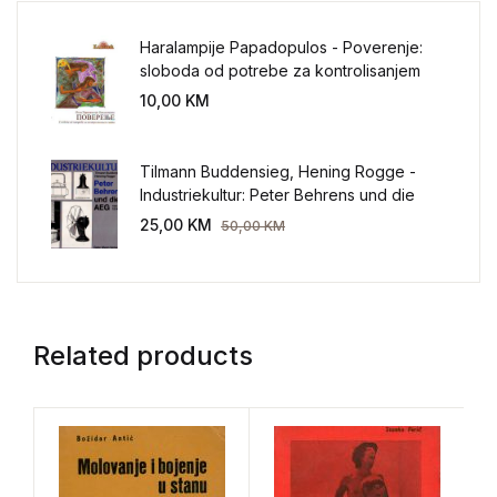
Haralampije Papadopulos - Poverenje:
sloboda od potrebe za kontrolisanjem
sveta
10,00
KM
Tilmann Buddensieg, Hening Rogge -
Industriekultur: Peter Behrens und die
AEG 1907-1914.
25,00
KM
50,00
KM
Related products