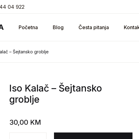
44 04 922
A
Početna
Blog
Česta pitanja
Kontak
alač – Šejtansko groblje
Iso Kalač
– Šejtansko
groblje
30,00
KM
Iso Kalač - Šejtansko groblje količina