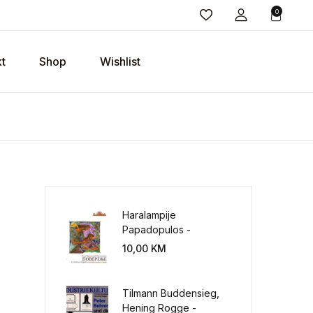
0
t
Shop
Wishlist
Haralampije
Papadopulos -
Poverenje: sloboda od
10,00
KM
potrebe za
kontrolisanjem sveta
Tilmann Buddensieg,
Hening Rogge -