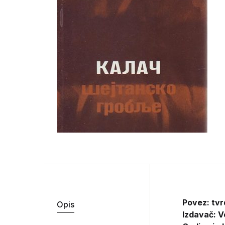
Povez: tv
Opis
Izdavač:
V