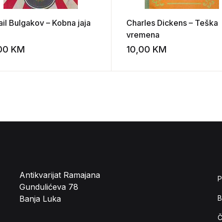
ail Bulgakov – Kobna jaja
Charles Dickens – Teška
vremena
,00
KM
10,00
KM
st
Add to wishlist
Antikvarijat Ramajana
P
Gundulićeva 78
Banja Luka
B
Č