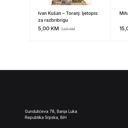
Ivan Kušan – Toranj: ljetopis
Mih
za razbribrigu
5,00
KM
15
7,00
KM
Add to wishli
Gundulićeva 78, Banja Luka
Republika Srpska, BiH