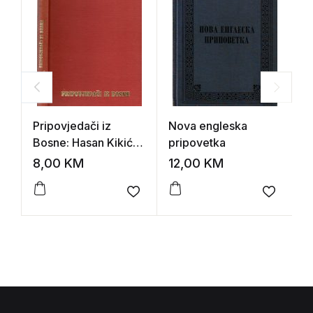
Pripovjedači iz
Nova engleska
S
Bosne: Hasan Kikić,
pripovetka
(k
Novak Simić, Alija
8,00
KM
12,00
KM
8
Nametak
Add to wishlist
Add to 