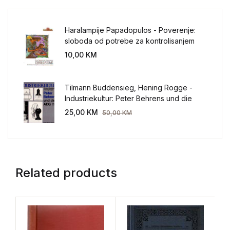
Haralampije Papadopulos - Poverenje:
sloboda od potrebe za kontrolisanjem
sveta
10,00
KM
Tilmann Buddensieg, Hening Rogge -
Industriekultur: Peter Behrens und die
AEG 1907-1914.
25,00
KM
50,00
KM
Related products