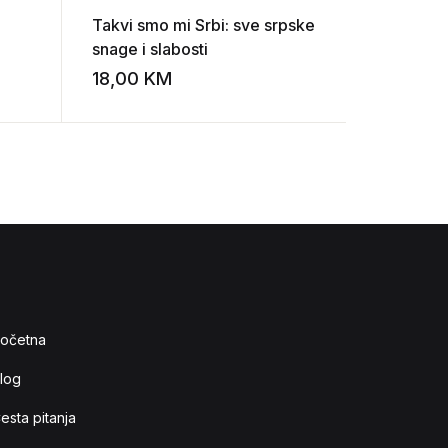
Takvi smo mi Srbi: sve srpske
Velibor L
snage i slabosti
imenoslo
i
18,00
KM
40,00
K
Add to wishlist
Add to wishlist
očetna
log
esta pitanja