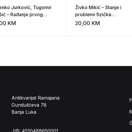
jenko Jurković, Tugomir
Živko Mikić – Stanje i
šić – Rađanje prvog
problemi fizičke
atskog kulturnog pejzaža
antropologije u Jugoslavij
,00
KM
20,00
KM
st
Add to wishlist
Antikvarijat Ramajana
P
Gundulićeva 78
Banja Luka
B
Č
JIB: 4510488650001