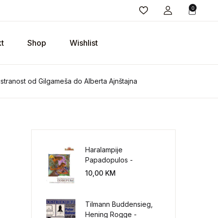
0
t
Shop
Wishlist
stranost od Gilgameša do Alberta Ajnštajna
Haralampije
Papadopulos -
Poverenje: sloboda od
10,00
KM
potrebe za
kontrolisanjem sveta
Tilmann Buddensieg,
Hening Rogge -