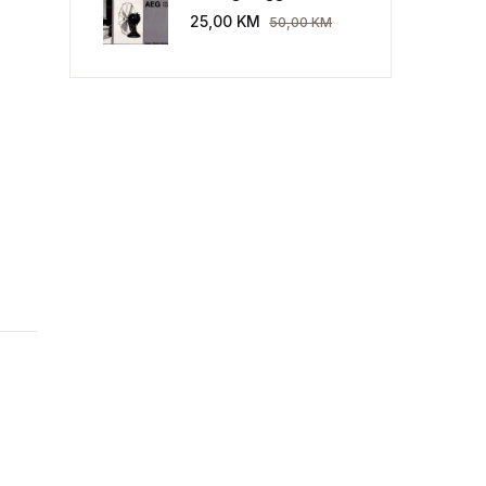
Industriekultur: Peter
25,00
KM
50,00
KM
Behrens und die AEG
1907-1914.