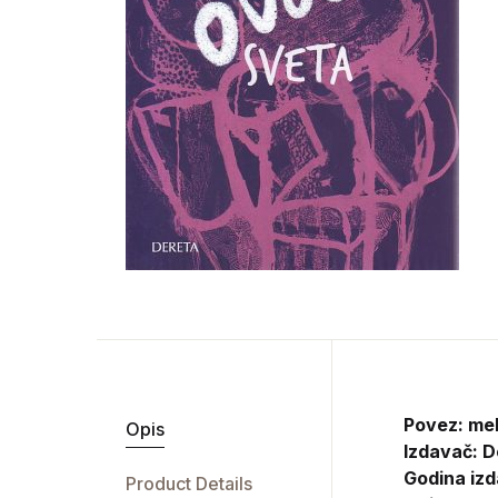
Povez: me
Opis
Izdavač:
D
Godina izd
Product Details