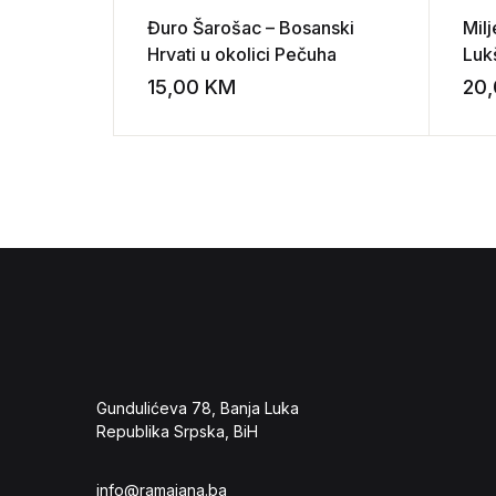
Đuro Šarošac – Bosanski
Mil
Hrvati u okolici Pečuha
Luk
hrv
15,00
KM
20
Add to wishli
Gundulićeva 78, Banja Luka
Republika Srpska, BiH
info@ramajana.ba