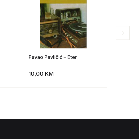
Pavao Pavličić – Eter
Gore Vida
10,00
KM
8,00
K
Add to wishlist
Add to wishlist