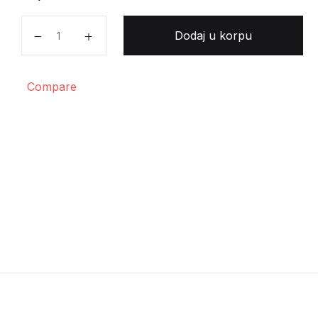
Kazimierz Brandys - Samson i Antigona količina
Dodaj u korpu
Compare