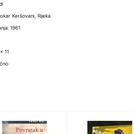
di
okar Keršovani, Rijeka
nja: 1961
x 11
ično