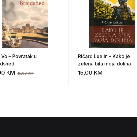
n Vo – Povratak u
Ričard Luelin – Kako je
jdshed
zelena bila moja dolina
,00
KM
15,00
KM
15,00
KM
st
Add to wishlist