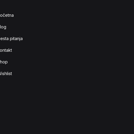
očetna
log
esta pitanja
ontakt
hop
ishlist