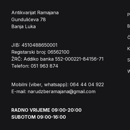
Antikvarijat Ramajana
P
Gundulićeva 78
Banja Luka
B
Č
JIB: 4510488650001
K
Registarski broj: 06562100
ŽRČ: Addiko banka 552-000221-84156-71
S
Telefon: 051 963 874
W
Mobilni (viber, whatsapp): 064 44 04 922
E-mail: narudzberamajana@gmail.com
RADNO VRIJEME 09:00-20:00
SUBOTOM 09:00-16:00