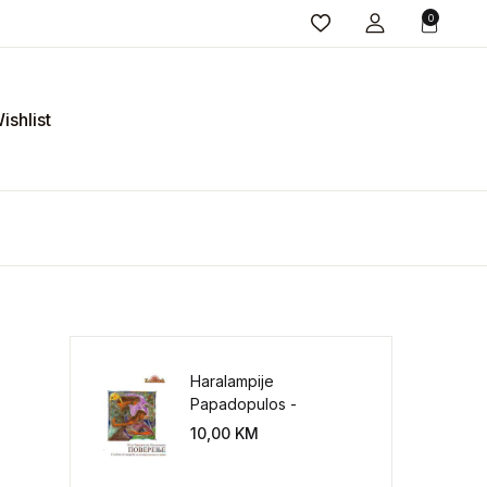
0
ishlist
Haralampije
Papadopulos -
Poverenje: sloboda od
10,00
KM
potrebe za
kontrolisanjem sveta