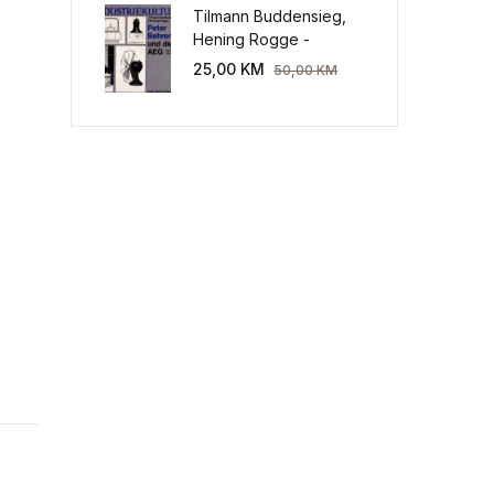
Tilmann Buddensieg,
Hening Rogge -
Industriekultur: Peter
25,00
KM
50,00
KM
Behrens und die AEG
1907-1914.