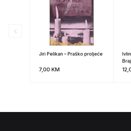
Jiri Pelikan – Praško proljeće
Ivli
Bra
7,00
KM
12
Add to wishli