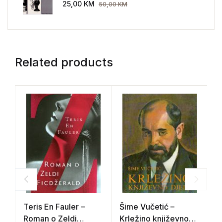
AEG 1907-1914.
25,00
KM
50,00
KM
Related products
Teris En Fauler –
Šime Vučetić –
J
Roman o Zeldi
Krležino književno
B