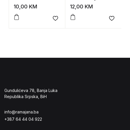
Ficdžerald
djelo
le
10,00
KM
12,00
KM
2
Add to wishlist
Add to 
Gundulićeva 78, Banja Luka
Republika Srpska, BiH
info@ramajana.ba
+387 64 44 04 922