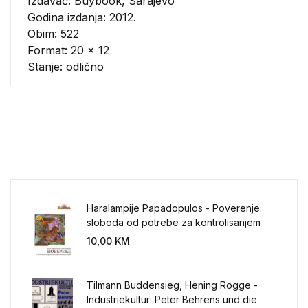
Izdavač:
Buybook, Sarajevo
Godina izdanja: 2012.
Obim: 522
Format: 20 x 12
Stanje: odlično
Haralampije Papadopulos - Poverenje:
sloboda od potrebe za kontrolisanjem
sveta
10,00
KM
Tilmann Buddensieg, Hening Rogge -
Industriekultur: Peter Behrens und die