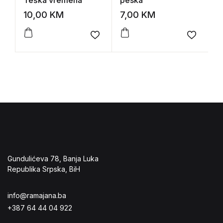
Teška vremena
peska
M
10,00
KM
7,00
KM
9
Add to wishlist
Add to 
Gundulićeva 78, Banja Luka
Republika Srpska, BiH
info@ramajana.ba
+387 64 44 04 922