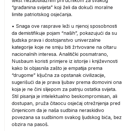
tekst nezaobilaznim priručnikom za svakog
“građanina svijeta” koji želi da dokuči moralne
limite patriotskog osjećanja.
• Snaga ove rasprave leži u njenoj sposobnosti
da demistifikuje pojam “naših”, pokazujući da su
ljudska prava i dostojanstvo univerzalne
kategorije koje ne smiju biti žrtvovane na oltaru
nacionalnih interesa. Analitički posmatrano,
Nusbaum koristi primjere iz istorije i književnosti
kako bi objasnila zašto je empatija prema
“drugome” ključna za opstanak civilizacije,
sugerišući da je prava ljubav prema domovini ona
koja je ne čini slijepom za patnju ostatka svijeta.
Stil pisanja je intelektualno beskompromisan, ali
dostupan, pruža čitaocu osjećaj otrežnjenja pred
činjenicom da je naša sudbina neraskidivo
povezana sa sudbinom svakog ljudskog bića, bez
obzira na pasoš.