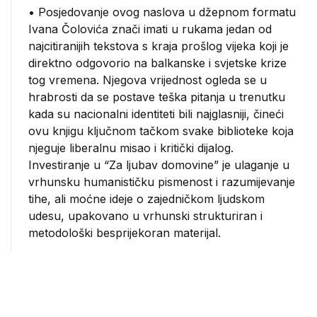
• Posjedovanje ovog naslova u džepnom formatu
Ivana Čolovića znači imati u rukama jedan od
najcitiranijih tekstova s kraja prošlog vijeka koji je
direktno odgovorio na balkanske i svjetske krize
tog vremena. Njegova vrijednost ogleda se u
hrabrosti da se postave teška pitanja u trenutku
kada su nacionalni identiteti bili najglasniji, čineći
ovu knjigu ključnom tačkom svake biblioteke koja
njeguje liberalnu misao i kritički dijalog.
Investiranje u “Za ljubav domovine” je ulaganje u
vrhunsku humanističku pismenost i razumijevanje
tihe, ali moćne ideje o zajedničkom ljudskom
udesu, upakovano u vrhunski strukturiran i
metodološki besprijekoran materijal.