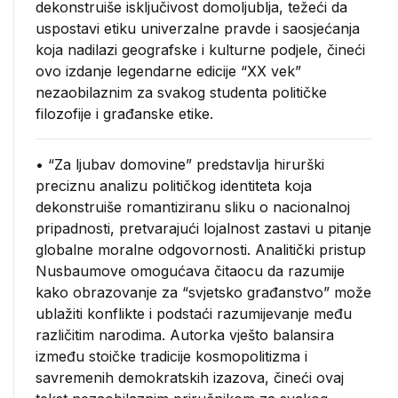
dekonstruiše isključivost domoljublja, težeći da
uspostavi etiku univerzalne pravde i saosjećanja
koja nadilazi geografske i kulturne podjele, čineći
ovo izdanje legendarne edicije “XX vek”
nezaobilaznim za svakog studenta političke
filozofije i građanske etike.
• “Za ljubav domovine” predstavlja hirurški
preciznu analizu političkog identiteta koja
dekonstruiše romantiziranu sliku o nacionalnoj
pripadnosti, pretvarajući lojalnost zastavi u pitanje
globalne moralne odgovornosti. Analitički pristup
Nusbaumove omogućava čitaocu da razumije
kako obrazovanje za “svjetsko građanstvo” može
ublažiti konflikte i podstaći razumijevanje među
različitim narodima. Autorka vješto balansira
između stoičke tradicije kosmopolitizma i
savremenih demokratskih izazova, čineći ovaj