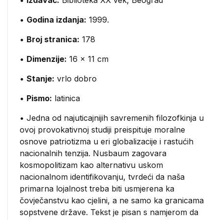
•
Izdavač:
Biblioteka XX vek, Beograd
•
Godina izdanja:
1999.
•
Broj stranica:
178
•
Dimenzije:
16 x 11 cm
•
Stanje:
vrlo dobro
•
Pismo:
latinica
• Jedna od najuticajnijih savremenih filozofkinja u
ovoj provokativnoj studiji preispituje moralne
osnove patriotizma u eri globalizacije i rastućih
nacionalnih tenzija. Nusbaum zagovara
kosmopolitizam kao alternativu uskom
nacionalnom identifikovanju, tvrdeći da naša
primarna lojalnost treba biti usmjerena ka
čovječanstvu kao cjelini, a ne samo ka granicama
sopstvene države. Tekst je pisan s namjerom da