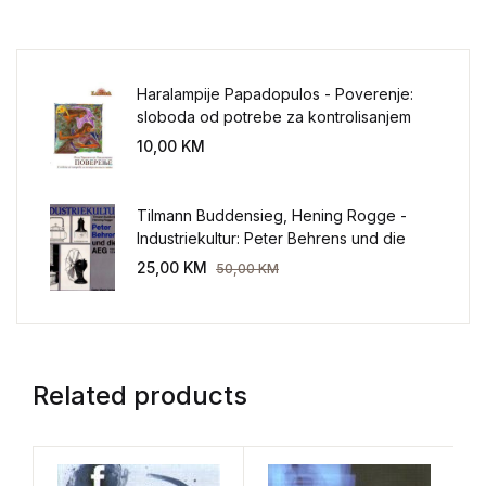
Haralampije Papadopulos - Poverenje:
sloboda od potrebe za kontrolisanjem
sveta
10,00
KM
Tilmann Buddensieg, Hening Rogge -
Industriekultur: Peter Behrens und die
AEG 1907-1914.
25,00
KM
50,00
KM
Related products