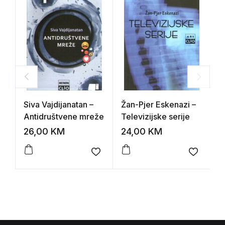
Siva Vajdijanatan –
Žan-Pjer Eskenazi –
L
Antidruštvene mreže
Televizijske serije
A
26,00
KM
24,00
KM
1
Add to wishlist
Add to 