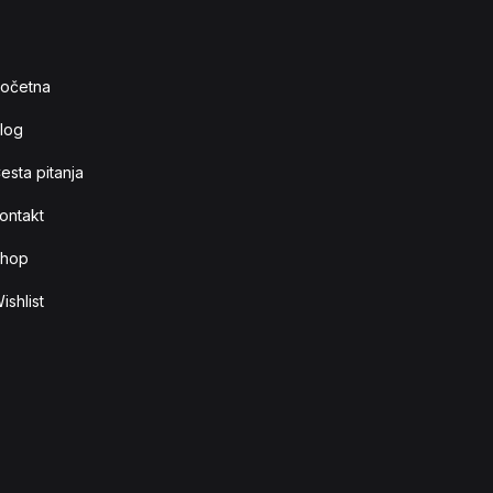
očetna
log
esta pitanja
ontakt
hop
ishlist