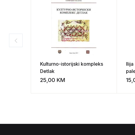
Kulturno-istorijski kompleks
Ilij
Detlak
pale
isto
25,00
KM
15
Add to wishli