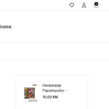
0
ishlist
Haralampije
Papadopulos -
Poverenje: sloboda od
10,00
KM
potrebe za
kontrolisanjem sveta