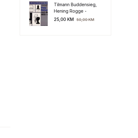
Tilmann Buddensieg,
Hening Rogge -
Industriekultur: Peter
25,00
KM
50,00
KM
Behrens und die AEG
1907-1914.