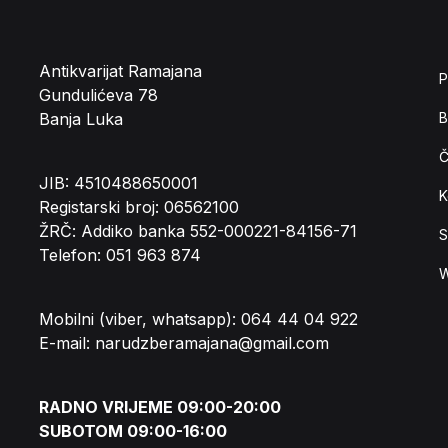
Antikvarijat Ramajana
P
Gundulićeva 78
Banja Luka
B
Č
JIB: 4510488650001
K
Registarski broj: 06562100
ŽRČ: Addiko banka 552-000221-84156-71
S
Telefon: 051 963 874
W
Mobilni (viber, whatsapp): 064 44 04 922
E-mail: narudzberamajana@gmail.com
RADNO VRIJEME 09:00-20:00
SUBOTOM 09:00-16:00