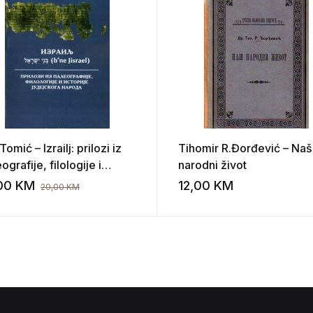
a Tomić – Izrailj: prilozi iz
Tihomir R.Đorđević – Naš
ografije, filologije i
narodni život
rije judejskog naroda
,00
KM
12,00
KM
20,00
KM
st
Add to wishlist