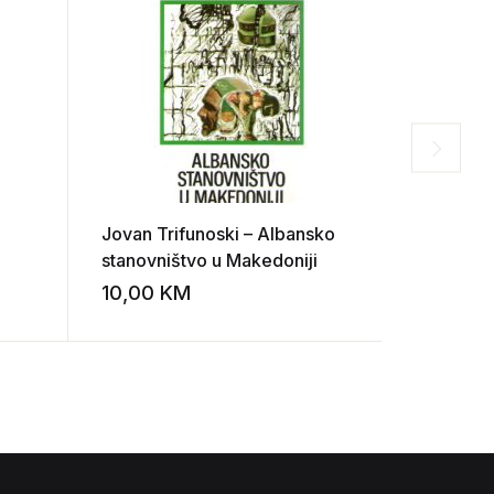
Jovan Trifunoski – Albansko
Rijeka Sa
stanovništvo u Makedoniji
10,00
KM
30,00
Add to wishlist
Add to wishlist