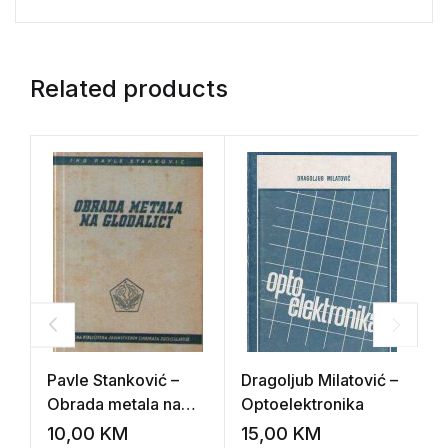
Related products
Pavle Stanković –
Dragoljub Milatović –
S
Obrada metala na
Optoelektronika
Z
glodalici
z
10,00
KM
15,00
KM
1