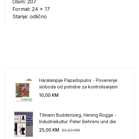
Obim: 207
Format: 24 x 17
Stanje: odlično
Haralampije Papadopulos - Poverenje:
sloboda od potrebe za kontrolisanjem
sveta
10,00
KM
Tilmann Buddensieg, Hening Rogge -
Industriekultur: Peter Behrens und die
AEG 1907-1914.
25,00
KM
50,00
KM