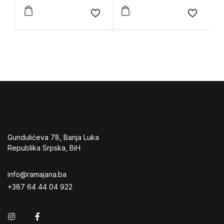
e
Add to wishlist
Add to 
Gundulićeva 78, Banja Luka
Republika Srpska, BiH
info@ramajana.ba
+387 64 44 04 922
Instagram
Facebook