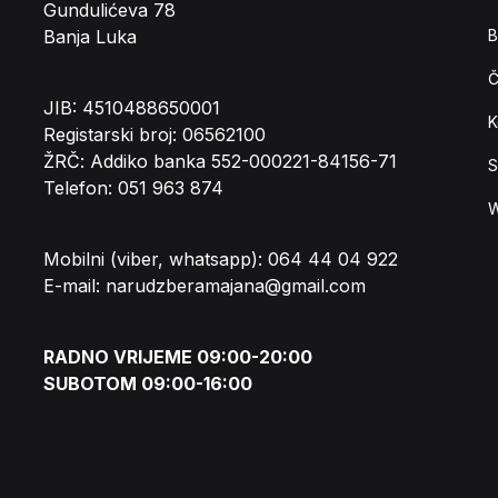
Gundulićeva 78
Banja Luka
B
Č
JIB: 4510488650001
K
Registarski broj: 06562100
ŽRČ: Addiko banka 552-000221-84156-71
S
Telefon: 051 963 874
W
Mobilni (viber, whatsapp): 064 44 04 922
E-mail: narudzberamajana@gmail.com
RADNO VRIJEME 09:00-20:00
SUBOTOM 09:00-16:00