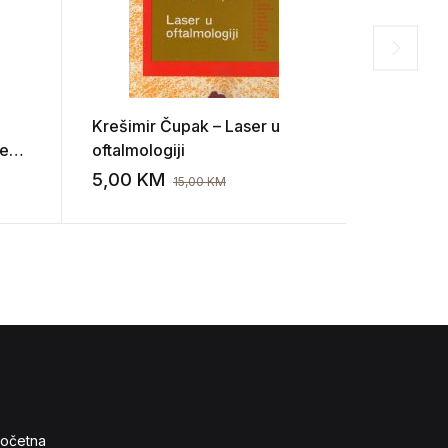
Krešimir Čupak – Laser u
Ivan Botte
te
oftalmologiji
medicina I
5,00
KM
10,00
K
15,00
KM
Add to wishlist
Add to wishlist
očetna