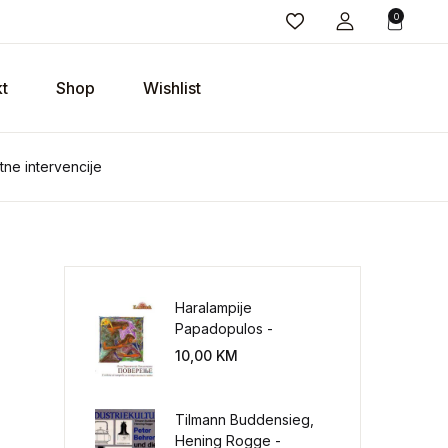
0
t
Shop
Wishlist
itne intervencije
Haralampije
Papadopulos -
Poverenje: sloboda od
10,00
KM
potrebe za
kontrolisanjem sveta
Tilmann Buddensieg,
Hening Rogge -