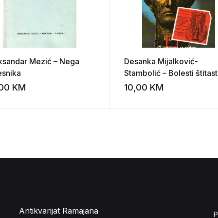
ksandar Mezić – Nega
Desanka Mijalković-
esnika
Stambolić – Bolesti štitas
žlezde
,00
KM
10,00
KM
st
Add to wishlist
Antikvarijat Ramajana
P