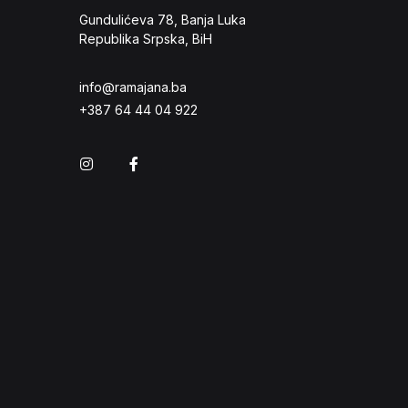
Gundulićeva 78, Banja Luka
Republika Srpska, BiH
info@ramajana.ba
+387 64 44 04 922
Instagram
Facebook