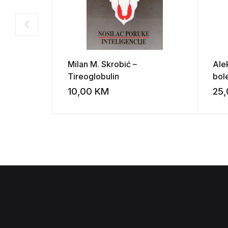
Milan M. Skrobić –
Ale
Tireoglobulin
bol
10,00
KM
25
Add to wishli