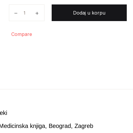
Mitar Mitrović - Osnovi hirurške tehnike i hitne interv
Dodaj u korpu
Compare
eki
Medicinska knjiga, Beograd, Zagreb