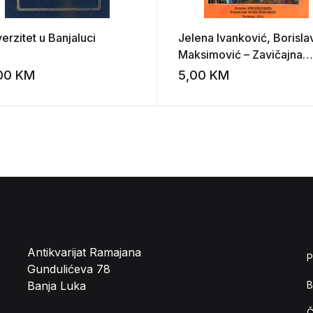
erzitet u Banjaluci
Jelena Ivanković, Borisla
Maksimović – Zavičajna
zbirka Narodne bibliotek
,00
KM
5,00
KM
st
Add to wishlist
“Ivo Andrić”
Antikvarijat Ramajana
P
Gundulićeva 78
Banja Luka
B
Č