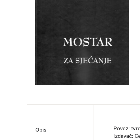
Povez: tvrd
Opis
Izdavač:
Ce