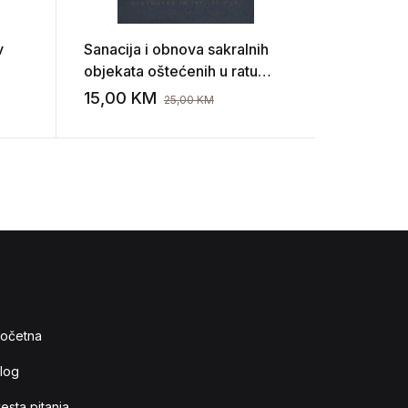
v
Sanacija i obnova sakralnih
Vasilije Š
objekata oštećenih u ratu
o selu
e
1992/95.
15,00
KM
20,00
K
25,00
KM
Add to wishlist
Add to wishlist
očetna
log
esta pitanja