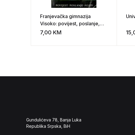
Franjevačka gimnazija
Univ
Visoko: povijest, poslanje,
poziv
7,00
KM
15
Add to wishli
Gundulićeva 78, Banja Luka
Republika Srpska, BiH