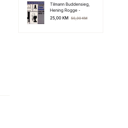
Tilmann Buddensieg,
Hening Rogge -
Industriekultur: Peter
25,00
KM
50,00
KM
Behrens und die AEG
1907-1914.