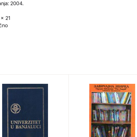
nja: 2004.
 x 21
ično