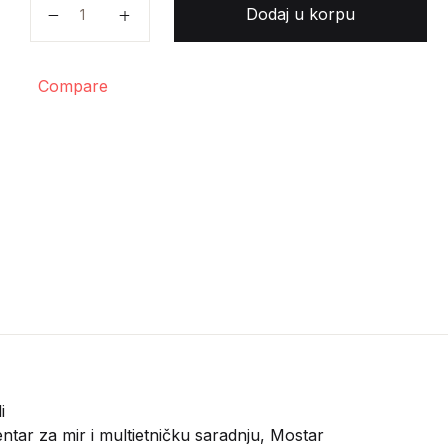
Mostar za sjećanje količina
Dodaj u korpu
Compare
i
ntar za mir i multietničku saradnju, Mostar