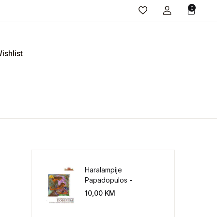
0
ishlist
Haralampije
Papadopulos -
Poverenje: sloboda od
10,00
KM
potrebe za
kontrolisanjem sveta