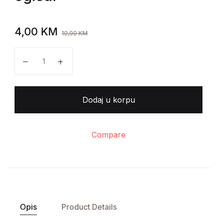
4,00
KM
10,00
KM
Nevenka Nekić - Književni ogledi količina
Dodaj u korpu
Compare
Opis
Product Details