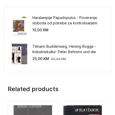
Haralampije Papadopulos - Poverenje:
sloboda od potrebe za kontrolisanjem
sveta
10,00
KM
Tilmann Buddensieg, Hening Rogge -
Industriekultur: Peter Behrens und die
AEG 1907-1914.
25,00
KM
50,00
KM
Related products