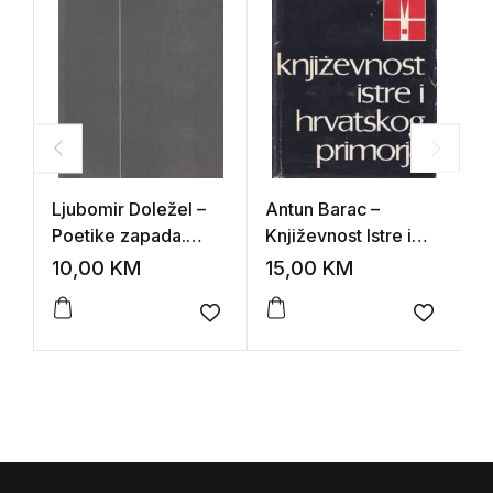
Ljubomir Doležel –
Antun Barac –
I
Poetike zapada.
Književnost Istre i
K
Poglavlja iz
hrvatskog primorja
10,00
KM
15,00
KM
8
istraživačke tradicije
Add to wishlist
Add to 