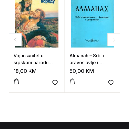
Vojni sanitet u
Almanah – Srbi i
V
srpskom narodu
pravoslavlje u
p
(grupa autora)
Dalmaciji i
(
18,00
KM
50,00
KM
1
Dubrovniku
Add to wishlist
Add to 