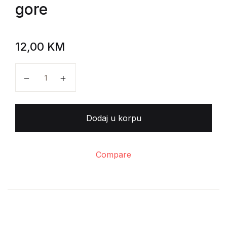
gore
12,00
KM
Rade Bulat - Svjedočanstva iz Petrove gore količina
Dodaj u korpu
Compare