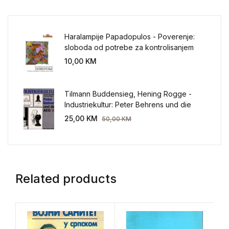
Haralampije Papadopulos - Poverenje:
sloboda od potrebe za kontrolisanjem
sveta
10,00
KM
Tilmann Buddensieg, Hening Rogge -
Industriekultur: Peter Behrens und die
AEG 1907-1914.
25,00
KM
50,00
KM
Related products