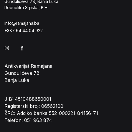
Gundulićeva 78, Banja Luka
Republika Srpska, BiH
info@ramajana.ba
+387 64 44 04 922
Instagram
Facebook
Antikvarijat Ramajana
Gundulićeva 78
Banja Luka
JIB: 4510488650001
Registarski broj: 06562100
ŽRČ: Addiko banka 552-000221-84156-71
Telefon: 051 963 874