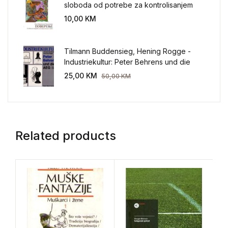
sloboda od potrebe za kontrolisanjem
sveta
10,00
KM
Tilmann Buddensieg, Hening Rogge -
Industriekultur: Peter Behrens und die
AEG 1907-1914.
25,00
KM
50,00
KM
Related products