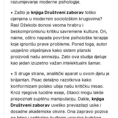
razumijevanje moderne psihologije.
• Zašto je
knjiga Društveni zaborav
toliko
cijenjena u modernim sociološkim krugovima?
Rasl Džekobi donosi veoma hrabru i
beskompromisnu kritiku savremene kulture. On,
naime, oštro napada površne psihološke terapije
koje ignorišu prave probleme. Pored toga, autor
uspješno objašnjava kako sistem planski
proizvodi našu amneziju. Zato ova studija djeluje
kao jedan izuzetno važan intelektualni šamar.
• S druge strane, analitički aparat u ovom djelu je
briljantan. Pisac detaljno razotkriva kako
konformizam polako ubija našu kritičku misao.
Kroz njegove lucidne eseje, čitaoci mogu lakše
prepoznati suptilnu manipulaciju. Dakle,
knjiga
Društveni zaborav
uveliko prevazilazi uske i
dosadne akademske okvire. Ona zapravo poziva
na hitno i radikalno buđenje usnulog ljudskog