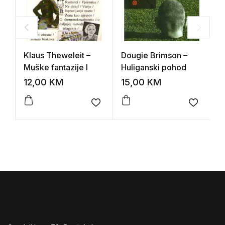
Klaus Theweleit –
Dougie Brimson –
S
Muške fantazije I
Huliganski pohod
A
12,00
KM
15,00
KM
2
Add to wishlist
Add to 