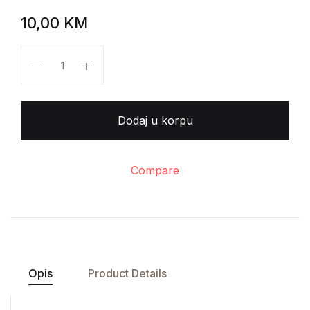
10,00
KM
Rasl Džekobi - Društveni zaborav količina
Dodaj u korpu
Compare
Opis
Product Details