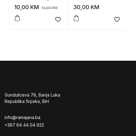
van Furth –
ključ
u
10,00
KM
30,00
KM
2
14,00
KM
Poremećaji ishrane:
z
anoreksija, bulimija,
Add to wishlist
Add to 
nervoza
Gundulićeva 78, Banja Luka
Republika Srpska, BiH
info@ramajana.ba
+387 64 44 04 922