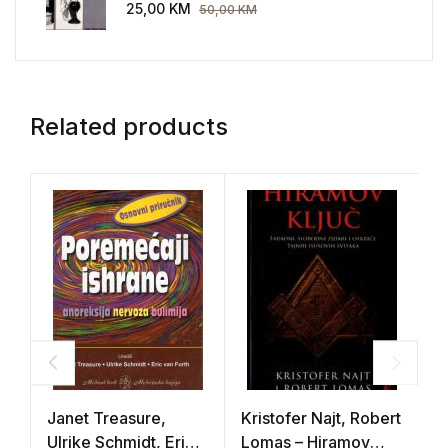
AEG 1907-1914.
25,00
KM
50,00
KM
Related products
Janet Treasure,
Kristofer Najt, Robert
I
Ulrike Schmidt, Eric
Lomas – Hiramov
N