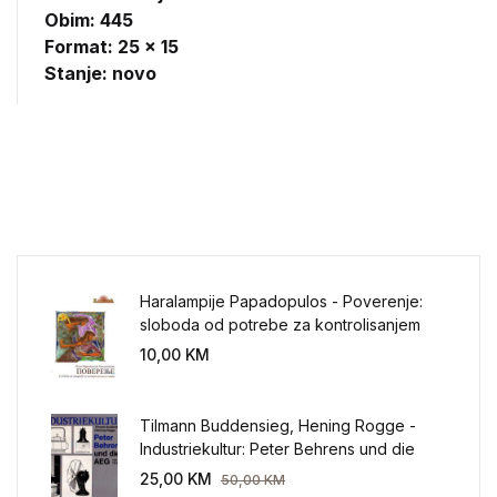
Obim: 445
Format: 25 x 15
Stanje: novo
Haralampije Papadopulos - Poverenje:
sloboda od potrebe za kontrolisanjem
sveta
10,00
KM
Tilmann Buddensieg, Hening Rogge -
Industriekultur: Peter Behrens und die
AEG 1907-1914.
25,00
KM
50,00
KM