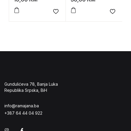
Add to wishlist
Add to 
Gundulićeva 78, Banja Luka
Republika Srpska, BiH
info@ramajana.ba
+387 64 44 04 922
Instagram
Facebook