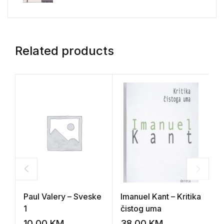
Related products
Paul Valery – Sveske
Imanuel Kant – Kritika
S
1
čistog uma
R
z
10,00
KM
38,00
KM
5